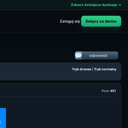
Zobacz dzisiejsze dyskusje →
Dołącz za darmo
Zaloguj się
Tryb drzewa
|
Tryb normalny
Post:
#51