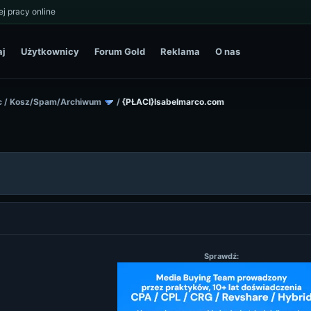
j pracy online
aj
Użytkownicy
Forum Gold
Reklama
O nas
c
/
Kosz/Spam/Archiwum
/
{PŁACI}Isabelmarco.com
Sprawdź: