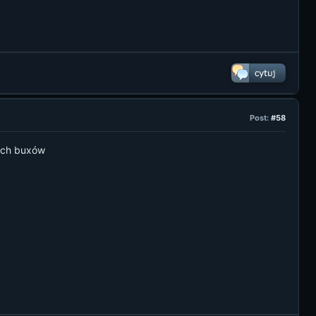
Post:
#58
zych buxów