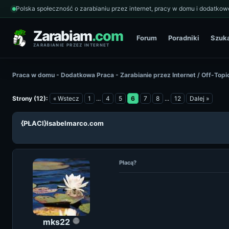
Polska społeczność o zarabianiu przez internet, pracy w domu i dodatkowe
Zarabiam
.com
Forum
Poradniki
Szuk
ZARABIANIE PRZEZ INTERNET
Praca w domu - Dodatkowa Praca - Zarabianie przez Internet
/
Off-Topi
Strony (12):
« Wstecz
1
...
4
5
6
7
8
...
12
Dalej »
{PŁACI}Isabelmarco.com
Płacą?
mks22