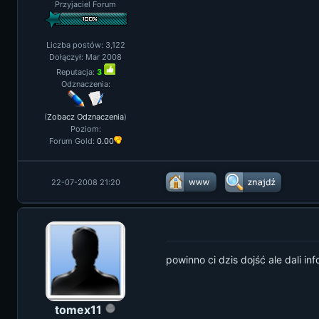
Przyjaciel Forum
Liczba postów: 3,122
Dołączył: Mar 2008
Reputacja:
3
Odznaczenia:
(
Zobacz Odznaczenia
)
Poziom:
Forum Gold:
0.00
22-07-2008 21:20
powinno ci dzis dojść ale dali in
tomex11