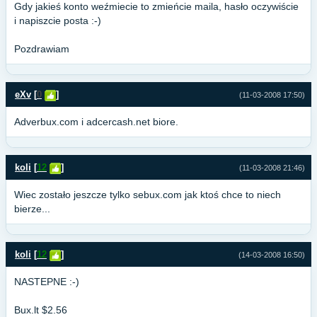
Gdy jakieś konto weźmiecie to zmieńcie maila, hasło oczywiście
i napiszcie posta :-)
Pozdrawiam
eXv
[
0
]
(11-03-2008 17:50)
Adverbux.com i adcercash.net biore.
koli
[
12
]
(11-03-2008 21:46)
Wiec zostało jeszcze tylko sebux.com jak ktoś chce to niech
bierze...
koli
[
12
]
(14-03-2008 16:50)
NASTEPNE :-)
Bux.lt $2.56