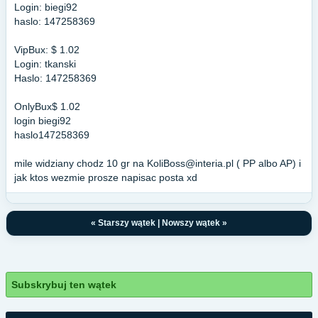
Login: biegi92
haslo: 147258369
VipBux: $ 1.02
Login: tkanski
Haslo: 147258369
OnlyBux$ 1.02
login biegi92
haslo147258369
mile widziany chodz 10 gr na
KoliBoss@interia.pl
( PP albo AP) i
jak ktos wezmie prosze napisac posta xd
«
Starszy wątek
|
Nowszy wątek
»
Subskrybuj ten wątek