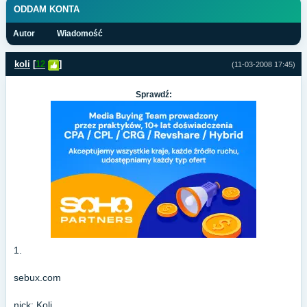
ODDAM KONTA
Autor
Wiadomość
koli
[
12
]
(11-03-2008 17:45)
Sprawdź:
1.
sebux.com
nick: Koli