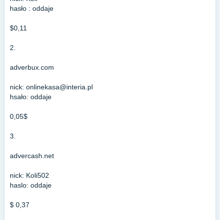
hasło : oddaje
$0,11
2.
adverbux.com
nick:
onlinekasa@interia.pl
hsało: oddaje
0,05$
3.
advercash.net
nick: Koli502
haslo: oddaje
$ 0,37