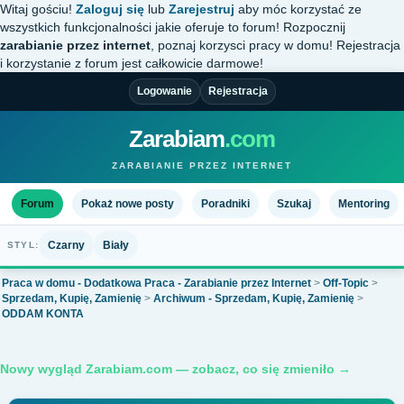
Witaj gościu!
Zaloguj się
lub
Zarejestruj
aby móc korzystać ze
wszystkich funkcjonalności jakie oferuje to forum! Rozpocznij
zarabianie przez internet
, poznaj korzysci pracy w domu! Rejestracja
i korzystanie z forum jest całkowicie darmowe!
Logowanie
Rejestracja
Zarabiam
.com
ZARABIANIE PRZEZ INTERNET
Forum
Pokaż nowe posty
Poradniki
Szukaj
Mentoring
Czarny
Biały
STYL:
Praca w domu - Dodatkowa Praca - Zarabianie przez Internet
>
Off-Topic
>
Sprzedam, Kupię, Zamienię
>
Archiwum - Sprzedam, Kupię, Zamienię
>
ODDAM KONTA
Nowy wygląd Zarabiam.com — zobacz, co się zmieniło →