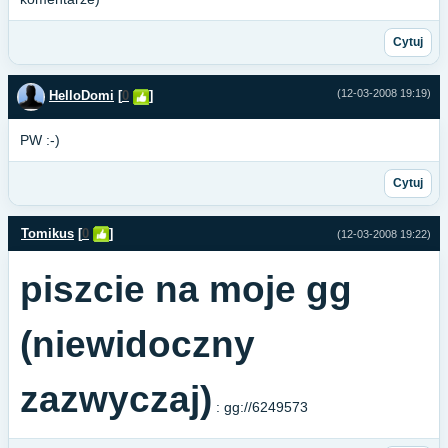
Cytuj
(12-03-2008 19:19)
HelloDomi
[
0
]
PW :-)
Cytuj
Tomikus
[
0
]
(12-03-2008 19:22)
piszcie na moje gg
(niewidoczny
zazwyczaj)
: gg://6249573