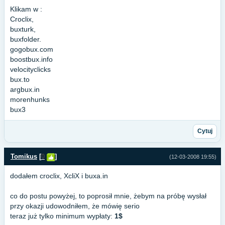
Klikam w :
Croclix,
buxturk,
buxfolder.
gogobux.com
boostbux.info
velocityclicks
bux.to
argbux.in
morenhunks
bux3
Cytuj
Tomikus
[
0
]
(12-03-2008 19:55)
dodałem croclix, XcliX i buxa.in
co do postu powyżej, to poprosił mnie, żebym na próbę wysłał
przy okazji udowodniłem, że mówię serio
teraz już tylko minimum wypłaty:
1$