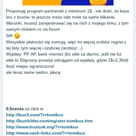
Proponuję program partnerski z minimum 1$ , nie dość, że kasa
leci z buxów, to jeszcze masz ode mnie za samo klikanie.
Warunki: musisz zarejestrować się na nich z mojego linku, z tym
samym nickiem co na forum
tyle
Wszystkie płatności się sumują, więc im więcej zrobisz regów z
tej listy, tym więcej i szybciej zarobisz :-)
Wypłaty: PP, AP, bank również (bz wbk za darmo, jeśli nie bz
wbk to 50groszy prowizji odciągam od wypłaty, gdzie 1$=2,30zł)
Ilość miejsc ograniczona!
ale teraz same sedno, płacę:
0,5centa
za click w:
http://bux3.com/?r=tomikus
http://buxfolder.com/register-tomikus.htm
http://www.buxturk.org/?r=tomikus
http://www.cash-linkz.com/?r=tomikus