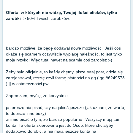
Oferta, w których nie widzę, Twojej ilości clicków, tylko
zarobki
-> 50% Twoich zarobków:
bardzo możliwe, że będę dodawał nowe możliwości. Jeśli coś
okaże się scamem oczywiście wypłacę należność, to jest tylko
moje ryzyko! Więc tutaj nawet na scamie coś zarobisz :-)
Żeby było oficjalnie, to każdy chętny, pisze tutaj post, gdzie się
zarejestrował, resztę czyli formę płatności na gg ( gg://6249573
) || w ostateczności pw
Zapraszam, myślę, że korzystnie
ps proszę nie pisać, czy na jakieś jeszcze (jak uznam, że warto,
to dopisze inne buxy)
ani nie pisać o tym, że bardzo popularne i Wszyscy mają tam
konta. Ta oferta skierowana jest do Osób, które chciałyby
dodatkowo dorobić, a nie mają jeszcze konta na