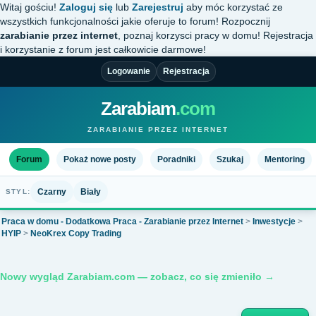
Witaj gościu!
Zaloguj się
lub
Zarejestruj
aby móc korzystać ze
wszystkich funkcjonalności jakie oferuje to forum! Rozpocznij
zarabianie przez internet
, poznaj korzysci pracy w domu! Rejestracja
i korzystanie z forum jest całkowicie darmowe!
Logowanie
Rejestracja
Zarabiam
.com
ZARABIANIE PRZEZ INTERNET
Forum
Pokaż nowe posty
Poradniki
Szukaj
Mentoring
Czarny
Biały
STYL:
Praca w domu - Dodatkowa Praca - Zarabianie przez Internet
>
Inwestycje
>
HYIP
>
NeoKrex Copy Trading
Nowy wygląd Zarabiam.com — zobacz, co się zmieniło →