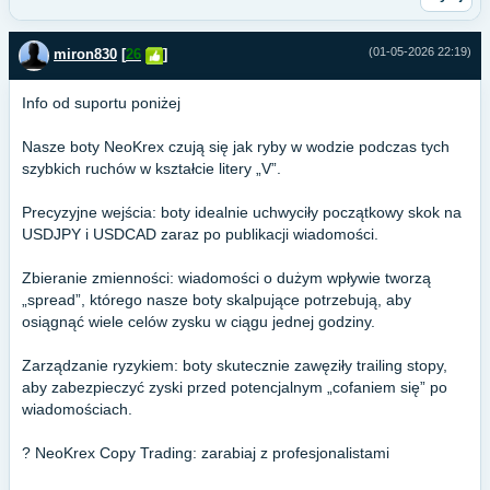
(01-05-2026 22:19)
miron830
[
26
]
Info od suportu poniżej
Nasze boty NeoKrex czują się jak ryby w wodzie podczas tych
szybkich ruchów w kształcie litery „V”.
Precyzyjne wejścia: boty idealnie uchwyciły początkowy skok na
USDJPY i USDCAD zaraz po publikacji wiadomości.
Zbieranie zmienności: wiadomości o dużym wpływie tworzą
„spread”, którego nasze boty skalpujące potrzebują, aby
osiągnąć wiele celów zysku w ciągu jednej godziny.
Zarządzanie ryzykiem: boty skutecznie zawęziły trailing stopy,
aby zabezpieczyć zyski przed potencjalnym „cofaniem się” po
wiadomościach.
? NeoKrex Copy Trading: zarabiaj z profesjonalistami