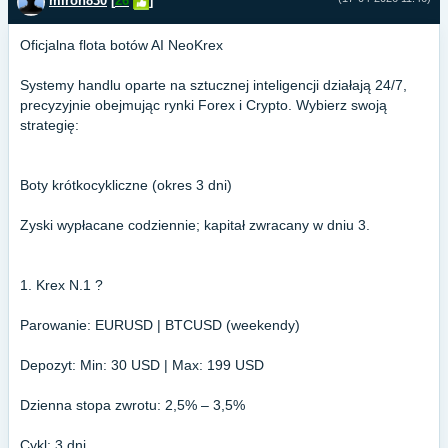
miron830
[
26
]
Oficjalna flota botów AI NeoKrex
Systemy handlu oparte na sztucznej inteligencji działają 24/7,
precyzyjnie obejmując rynki Forex i Crypto. Wybierz swoją
strategię:
Boty krótkocykliczne (okres 3 dni)
Zyski wypłacane codziennie; kapitał zwracany w dniu 3.
1. Krex N.1 ?
Parowanie: EURUSD | BTCUSD (weekendy)
Depozyt: Min: 30 USD | Max: 199 USD
Dzienna stopa zwrotu: 2,5% – 3,5%
Cykl: 3 dni