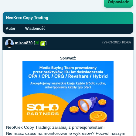
Odpowiedz
NeoKrex Copy Trading
Autor
Wiadomość
(29-03-2026 18:48)
miron830
[
26
]
Sprawdź:
NeoKrex Copy Trading: zarabiaj z profesjonalistami
Nie masz czasu na monitorowanie wykresów? Pozwól naszym