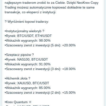
najlepszym traderom zrobić to za Ciebie. Dzięki NeoKrex Copy
Trading możesz automatycznie kopiować dokładnie te same
transakcje, co eksperci z instytucji.
? Wyróżnieni topowi traderzy:
•Instytucjonalny wieloryb ?
•Rynek: BTC/USDT, ETH/USDT
•Wskaźnik wygranych: 98.00%
•Szacowany zwrot z inwestycji (5 dni): +20.00%
•Szeptacz pipsów ?
•Rynek: NAS100, BTC/USDT
•Wskaźnik wygranych: 91.00%
•Szacowany zwrot z inwestycji (3 dni): +18.00%
•Alchemik złota ?
•Rynek: XAUUSD, BTC/USDT
•Wskaźnik wygranych: 85.00%
•Szacowany zwrot z inwestycji (2 dni): +15.00%
•Krex Quantum ⚛️