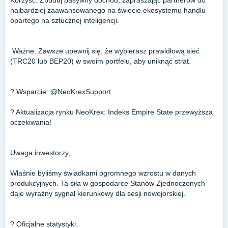
Korzyść: Zbuduj pasywny dochód, zapraszając partnerów do
najbardziej zaawansowanego na świecie ekosystemu handlu
opartego na sztucznej inteligencji.
️ Ważne: Zawsze upewnij się, że wybierasz prawidłową sieć
(TRC20 lub BEP20) w swoim portfelu, aby uniknąć strat.
?️ Wsparcie: @NeoKrexSupport
? Aktualizacja rynku NeoKrex: Indeks Empire State przewyższa
oczekiwania!
Uwaga inwestorzy,
Właśnie byliśmy świadkami ogromnego wzrostu w danych
produkcyjnych. Ta siła w gospodarce Stanów Zjednoczonych
daje wyraźny sygnał kierunkowy dla sesji nowojorskiej.
? Oficjalne statystyki: