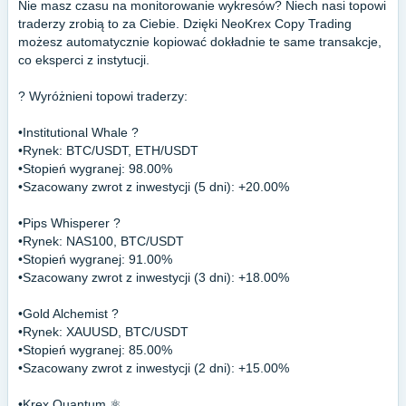
Nie masz czasu na monitorowanie wykresów? Niech nasi topowi
traderzy zrobią to za Ciebie. Dzięki NeoKrex Copy Trading
możesz automatycznie kopiować dokładnie te same transakcje,
co eksperci z instytucji.
? Wyróżnieni topowi traderzy:
•Institutional Whale ?
•Rynek: BTC/USDT, ETH/USDT
•Stopień wygranej: 98.00%
•Szacowany zwrot z inwestycji (5 dni): +20.00%
•Pips Whisperer ?
•Rynek: NAS100, BTC/USDT
•Stopień wygranej: 91.00%
•Szacowany zwrot z inwestycji (3 dni): +18.00%
•Gold Alchemist ?
•Rynek: XAUUSD, BTC/USDT
•Stopień wygranej: 85.00%
•Szacowany zwrot z inwestycji (2 dni): +15.00%
•Krex Quantum ⚛️