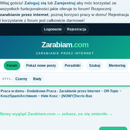
Witaj gościu!
Zaloguj się
lub
Zarejestruj
aby móc korzystać ze
wszystkich funkcjonalności jakie oferuje to forum! Rozpocznij
zarabianie przez internet
, poznaj korzysci pracy w domu! Rejestracja
i korzystanie z forum jest całkowicie darmowe!
Logowanie
Rejestracja
Zarabiam
.com
ZARABIANIE PRZEZ INTERNET
Forum
Pokaż nowe posty
Poradniki
Szukaj
Mentoring
Czarny
Biały
STYL:
Praca w domu - Dodatkowa Praca - Zarabianie przez Internet
>
Off-Topic
>
Kosz/Spam/Archiwum
>
Hide Kosz
>
[NOWY]Tocris Bux
Nowy wygląd Zarabiam.com — zobacz, co się zmieniło →