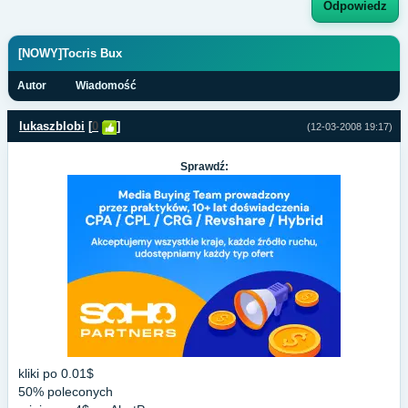
Odpowiedz
[NOWY]Tocris Bux
Autor
Wiadomość
lukaszblobi
[
0
]
(12-03-2008 19:17)
Sprawdź:
kliki po 0.01$
50% poleconych