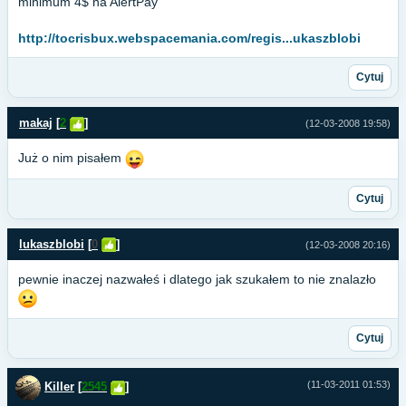
minimum 4$ na AlertPay
http://tocrisbux.webspacemania.com/regis...ukaszblobi
Cytuj
makaj
[
2
]
(12-03-2008 19:58)
Już o nim pisałem
Cytuj
lukaszblobi
[
0
]
(12-03-2008 20:16)
pewnie inaczej nazwałeś i dlatego jak szukałem to nie znalazło
Cytuj
(11-03-2011 01:53)
Killer
[
2545
]