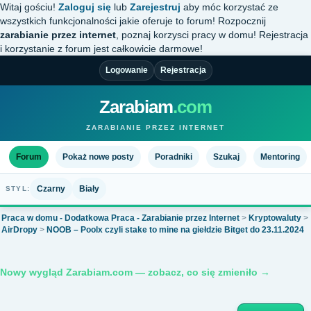
Witaj gościu!
Zaloguj się
lub
Zarejestruj
aby móc korzystać ze
wszystkich funkcjonalności jakie oferuje to forum! Rozpocznij
zarabianie przez internet
, poznaj korzysci pracy w domu! Rejestracja
i korzystanie z forum jest całkowicie darmowe!
Logowanie
Rejestracja
Zarabiam
.com
ZARABIANIE PRZEZ INTERNET
Forum
Pokaż nowe posty
Poradniki
Szukaj
Mentoring
Czarny
Biały
STYL:
Praca w domu - Dodatkowa Praca - Zarabianie przez Internet
>
Kryptowaluty
>
AirDropy
>
NOOB – Poolx czyli stake to mine na giełdzie Bitget do 23.11.2024
Nowy wygląd Zarabiam.com — zobacz, co się zmieniło →