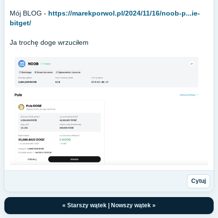
Mój BLOG -
https://marekporwol.pl/2024/11/16/noob-p...ie-
bitget/
Ja trochę doge wrzuciłem
Cytuj
«
Starszy wątek
|
Nowszy wątek
»