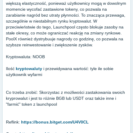
większą elastyczność, ponieważ użytkownicy mogą w dowolnym
momencie wycofać zastawione tokeny, co pozwala na
zarabianie nagród bez utraty płynności. To znacząca przewaga,
szczególnie w niestabilnym rynku kryptowalut. W
przeciwieństwie do tego, Launchpool często blokuje zasoby na
stałe okresy, co może ograniczać reakcję na zmiany rynkowe.
PoolX również dystrybuuje nagrody co godzinę, co pozwala na
szybsze reinwestowanie i zwiększenie zysków.
Kryptowaluta: NOOB
Ilość
kryptowaluty
i przewidywana wartość: tyle ile sobie
użytkownik wyfarmi
Co trzeba zrobić: Skorzystac z możliwości zastakowania swoich
kryprowalut i jest to różnie BGB lub USDT oraz także inne i
"farmić" token z launchpool
Reflink:
https://bonus.bitget.com/U4V0CL