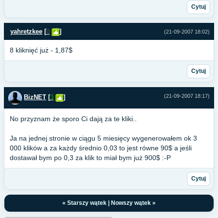
Cytuj
yahretzkee
[
0
]
(21-09-2007 18:02)
8 kliknięć już - 1,87$
Cytuj
(21-09-2007 18:17)
BizNET
[
3
]
No przyznam że sporo Ci dają za te kliki..
Ja na jednej stronie w ciągu 5 miesięcy wygenerowałem ok 3
000 klików a za każdy średnio 0,03 to jest równe 90$ a jeśli
dostawał bym po 0,3 za klik to miał bym już 900$ :-P
Cytuj
«
Starszy wątek
|
Nowszy wątek
»