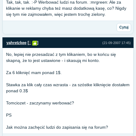
Tak, tak, tak. :-P Werbować ludzi na forum. :mrgreen: Ale za
klikanie w reklamy chyba też masz dodatkową kasę, co? Nigdy
się tym nie zajmowałem, więc jestem trochę zielony.
Cytuj
yahretzkee
[
0
]
(21-09-2007 17:45)
No, lepiej nie przesadzać z tym klikaniem, bo w końcu się
skapną, że to jest ustawione - i skasują mi konto.
Za 6 kliknięć mam ponad 1$.
Stawka za klik cały czas wzrasta - za szóstke kliknięcie dostałem
ponad 0.3$
Tomciozet - zaczynamy werbować?
PS
Jak można zachęcić ludzi do zapisania się na forum?