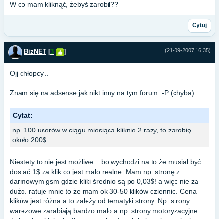
W co mam kliknąć, żebyś zarobił??
Cytuj
(21-09-2007 16:35)
BizNET
[
3
]
Ojj chłopcy...
Znam się na adsense jak nikt inny na tym forum :-P (chyba)
Cytat:
np. 100 userów w ciągu miesiąca kliknie 2 razy, to zarobię
około 200$.
Niestety to nie jest możliwe... bo wychodzi na to że musiał być
dostać 1$ za klik co jest mało realne. Mam np: stronę z
darmowym gsm gdzie kliki średnio są po 0,03$! a więc nie za
dużo. ratuje mnie to że mam ok 30-50 klików dziennie. Cena
klików jest różna a to zależy od tematyki strony. Np: strony
warezowe zarabiają bardzo mało a np: strony motoryzacyjne