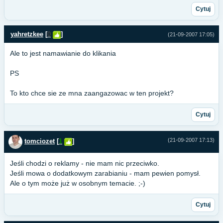
Cytuj
yahretzkee
[
0
]
(21-09-2007 17:05)
Ale to jest namawianie do klikania
PS
To kto chce sie ze mna zaangazowac w ten projekt?
Cytuj
(21-09-2007 17:13)
tomciozet
[
1
]
Jeśli chodzi o reklamy - nie mam nic przeciwko.
Jeśli mowa o dodatkowym zarabianiu - mam pewien pomysł.
Ale o tym może już w osobnym temacie. ;-)
Cytuj