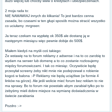
dużo więcej lub choćby www o kredytach i ubezpieczeniach.
2 moja rada to:
NIE NAMAWIAJ innych do klikania! To jest bardzo cenna
zasada, bo czasami w ten głupi sposób można stracić wszystko
co uciułamy :mrgreen:
Ja teraz czekam na wypłatę ok 350$ ale dostanę ją w
następnym miesiącu więc pewnie dobije do 500$.
Miałem kiedyś na myśli coś takiego:
Że wstawię na to forum reklamy z adsense i na to co zarobię to
wydam na serwer lub domenę a to co zostanie rozlosujemy
między forumowiczami. I tak co miesiąc. Oczywiście będę
przesyłał screeny żeby nikt mnie nie podejrzewał o robienie
kogoś w balona :-P Reklamy nie będą uciążliwe (w formie 4
linków na górze). Ale jeśli wolicie mieć forum bez reklam to nie
ma sprawy. Bo to forum nie powstało abym zarabiał tylko po to
żebyśmy mieli dobre miejsce na wymianę doświadczenia w
świecie zarabiania
Pozdro :->