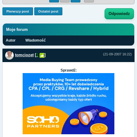
Pierwszy post
Ostatni post
Odpowiedz
Moje forum
Autor
Wiadomość
(21-09-2007 16:22)
tomciozet
[
1
]
Sprawdź: