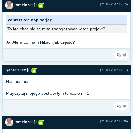
(21-09-2007 17:15)
tomciozet
[
1
]
yahretzkee napisał(a):
To kto chce sie ze mna zaangazowac w ten projekt?
Ja. Ale w co mam klikać i jak często?
Cytuj
yahretzkee
[
0
]
(21-09-2007 17:17)
Nie, nie, nie.
Przyczytaj mojego posta w tym temacie nr. 1
Cytuj
(21-09-2007 17:36)
tomciozet
[
1
]