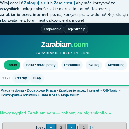
Witaj gościu!
Zaloguj się
lub
Zarejestruj
aby móc korzystać ze
wszystkich funkcjonalności jakie oferuje to forum! Rozpocznij
zarabianie przez internet
, poznaj korzysci pracy w domu! Rejestracja
i korzystanie z forum jest całkowicie darmowe!
Logowanie
Rejestracja
Zarabiam
.com
ZARABIANIE PRZEZ INTERNET
Forum
Pokaż nowe posty
Poradniki
Szukaj
Mentoring
Czarny
Biały
STYL:
Praca w domu - Dodatkowa Praca - Zarabianie przez Internet
>
Off-Topic
>
Kosz/Spam/Archiwum
>
Hide Kosz
>
Moje forum
Nowy wygląd Zarabiam.com — zobacz, co się zmieniło →
Strona
«
2
»
1
2
3
4