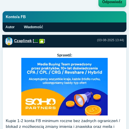
Odpowiedz
Konto/a FB
Autor
Wiadomość
(03-08-2025 13:44)
Czaplinek
[
43
]
Sprawdź:
Kupie 1-2 konta FB minimum roczne bez żadnych ograniczeń /
blokad z możliwoscią zmiany imienia i znawiska oraz meila i