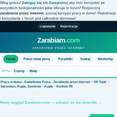
Witaj gościu!
Zaloguj się
lub
Zarejestruj
aby móc korzystać ze
wszystkich funkcjonalności jakie oferuje to forum! Rozpocznij
zarabianie przez internet
, poznaj korzysci pracy w domu! Rejestracja
i korzystanie z forum jest całkowicie darmowe!
Logowanie
Rejestracja
Zarabiam
.com
ZARABIANIE PRZEZ INTERNET
Forum
Pokaż nowe posty
Poradniki
Szukaj
Mentoring
Czarny
Biały
STYL:
Praca w domu - Dodatkowa Praca - Zarabianie przez Internet
>
Off-Topic
>
Sprzedam, Kupię, Zamienię
>
Kupię
>
Konto/a FB
Nowy wygląd Zarabiam.com — zobacz, co się zmieniło →