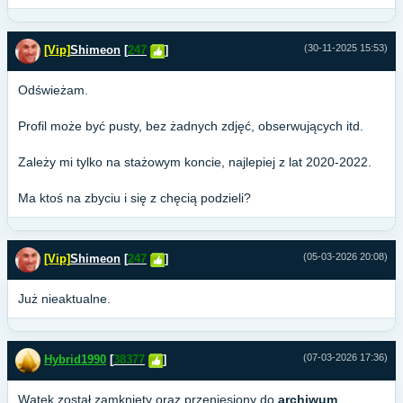
(30-11-2025 15:53)
[Vip]
Shimeon
[
247
]
Odświeżam.
Profil może być pusty, bez żadnych zdjęć, obserwujących itd.
Zależy mi tylko na stażowym koncie, najlepiej z lat 2020-2022.
Ma ktoś na zbyciu i się z chęcią podzieli?
(05-03-2026 20:08)
[Vip]
Shimeon
[
247
]
Już nieaktualne.
(07-03-2026 17:36)
Hybrid1990
[
38377
]
Wątek został zamknięty oraz przeniesiony do
archiwum
,