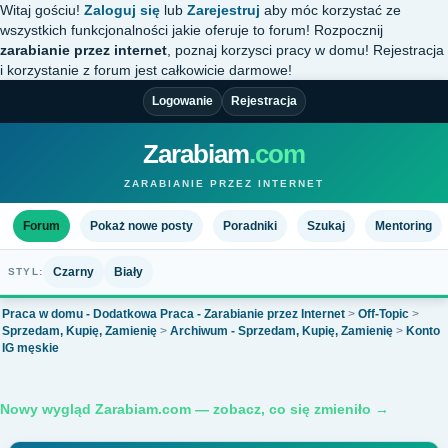
Witaj gościu!
Zaloguj się
lub
Zarejestruj
aby móc korzystać ze
wszystkich funkcjonalności jakie oferuje to forum! Rozpocznij
zarabianie przez internet
, poznaj korzysci pracy w domu! Rejestracja
i korzystanie z forum jest całkowicie darmowe!
Logowanie
Rejestracja
Zarabiam
.com
ZARABIANIE PRZEZ INTERNET
Forum
Pokaż nowe posty
Poradniki
Szukaj
Mentoring
Czarny
Biały
STYL:
Praca w domu - Dodatkowa Praca - Zarabianie przez Internet
>
Off-Topic
>
Sprzedam, Kupię, Zamienię
>
Archiwum - Sprzedam, Kupię, Zamienię
>
Konto
IG męskie
Nowy wygląd Zarabiam.com — zobacz, co się zmieniło →