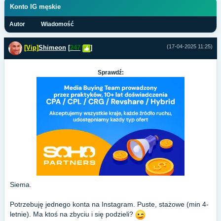
Konto IG męskie
Autor
Wiadomość
(17-04-2025 11:25)
[Vip]
Shimeon
[
247
]
Sprawdź:
Siema.
Potrzebuję jednego konta na Instagram. Puste, stażowe (min 4-
letnie). Ma ktoś na zbyciu i się podzieli?