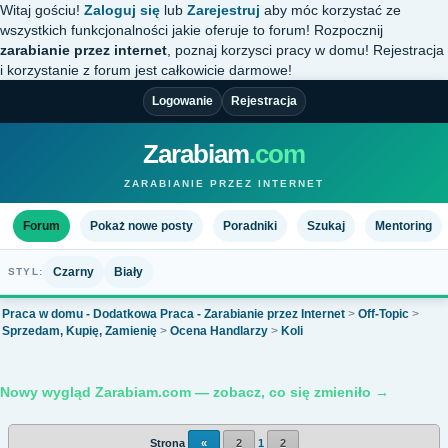
Witaj gościu!
Zaloguj się
lub
Zarejestruj
aby móc korzystać ze
wszystkich funkcjonalności jakie oferuje to forum! Rozpocznij
zarabianie przez internet
, poznaj korzysci pracy w domu! Rejestracja
i korzystanie z forum jest całkowicie darmowe!
Logowanie
Rejestracja
Zarabiam
.com
ZARABIANIE PRZEZ INTERNET
Forum
Pokaż nowe posty
Poradniki
Szukaj
Mentoring
Czarny
Biały
STYL:
Praca w domu - Dodatkowa Praca - Zarabianie przez Internet
>
Off-Topic
>
Sprzedam, Kupię, Zamienię
>
Ocena Handlarzy
>
Koli
Nowy wygląd Zarabiam.com — zobacz, co się zmieniło →
Strona
«
2
1
2