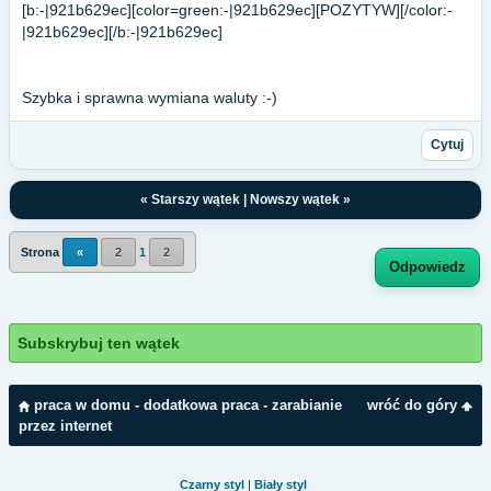
[b:-|921b629ec][color=green:-|921b629ec][POZYTYW][/color:-
|921b629ec][/b:-|921b629ec]
Szybka i sprawna wymiana waluty :-)
Cytuj
«
Starszy wątek
|
Nowszy wątek
»
Strona
«
2
1
2
Odpowiedz
Subskrybuj ten wątek
praca w domu - dodatkowa praca - zarabianie
wróć do góry
przez internet
Czarny styl
|
Biały styl