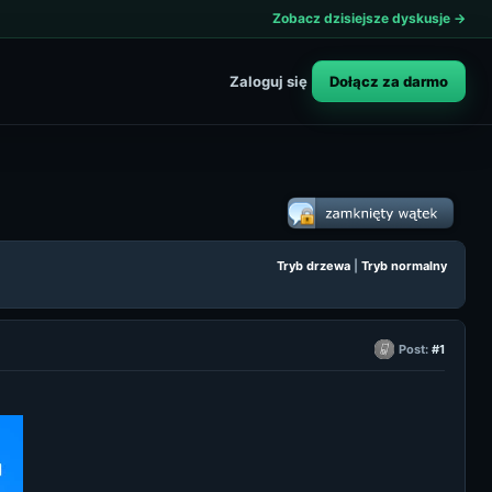
Zobacz dzisiejsze dyskusje →
Dołącz za darmo
Zaloguj się
Tryb drzewa
|
Tryb normalny
Post:
#1