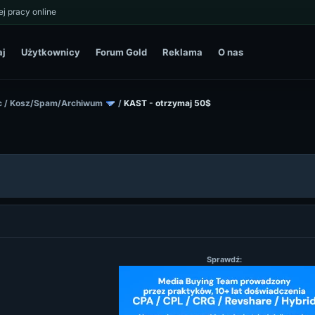
j pracy online
aj
Użytkownicy
Forum Gold
Reklama
O nas
c
/
Kosz/Spam/Archiwum
/
KAST - otrzymaj 50$
Sprawdź: