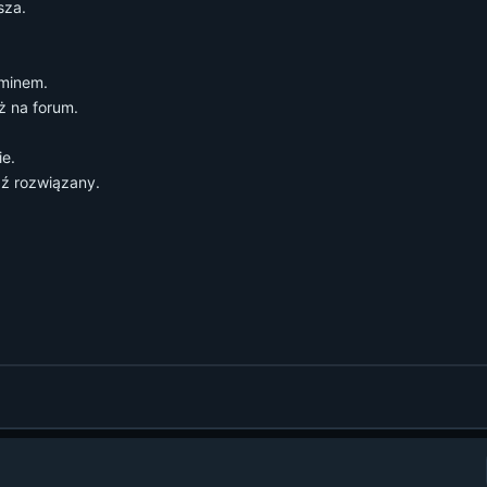
sza.
aminem.
ż na forum.
ie.
ź rozwiązany.