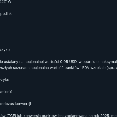
5L22Z1W
app.link
ryzyko
e ustalany na nocjonalnej wartości 0,05 USD, w oparciu o maksymalni
złych sezonach nocjonalna wartość punktów i FDV wzrośnie (spraw
yzyko
ymienić
podczas konwersji
ów (TGE) lub konwersja punktów jest zaplanowana na rok 2025, moż