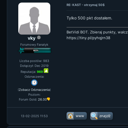
RE: KAST - otrzymaj 50$
Tylko 500 pkt dostałem.
BetVidi BOT. Zbieraj punkty, walcz
vky
https://tiny.pl/pyhqjrn38
Forumowy Fanatyk
Liczba postów: 983
Dołączył: Dec 2019
Reputacja:
969
Odznaczenia:
(
Zobacz Odznaczenia
)
Poziom:
Forum Gold:
26.00
13-02-2025 11:53