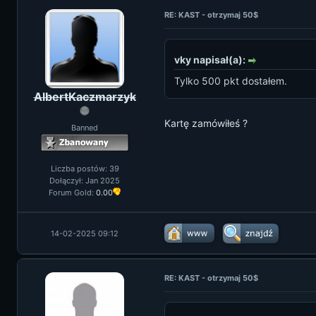
RE: KAST - otrzymaj 50$
vky napisał(a):
Tylko 500 pkt dostałem.
AlbertKaczmarzyk
Kartę zamówiłeś ?
Banned
Liczba postów: 39
Dołączył: Jan 2025
Forum Gold:
0.00
14-02-2025 09:12
RE: KAST - otrzymaj 50$