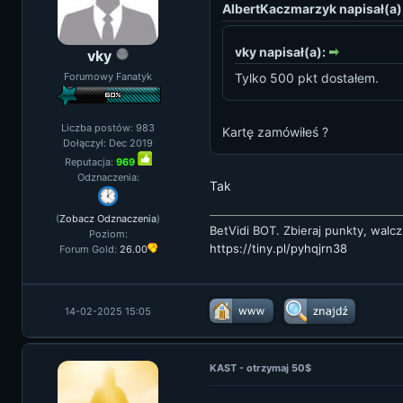
AlbertKaczmarzyk napisał(a)
vky napisał(a):
vky
Forumowy Fanatyk
Tylko 500 pkt dostałem.
Liczba postów: 983
Kartę zamówiłeś ?
Dołączył: Dec 2019
Reputacja:
969
Odznaczenia:
Tak
(
Zobacz Odznaczenia
)
BetVidi BOT. Zbieraj punkty, walcz
Poziom:
https://tiny.pl/pyhqjrn38
Forum Gold:
26.00
14-02-2025 15:05
KAST - otrzymaj 50$