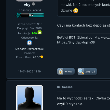
vky
stawki. Na 2 pozostałych kont
dziwne
Forumowy Fanatyk
Liczba postów: 983
Czyli ma kontach bez depo są st
Dołączył: Dec 2019
Reputacja:
969
BetVidi BOT. Zbieraj punkty, walcz
Odznaczenia:
https://tiny.pl/pyhqjrn38
(
Zobacz Odznaczenia
)
Poziom:
Forum Gold:
26.00
14-01-2025 13:19
RE: GoblinX
Na to wychodzi że tak. Chyba ż
czyli 9 stycznia.