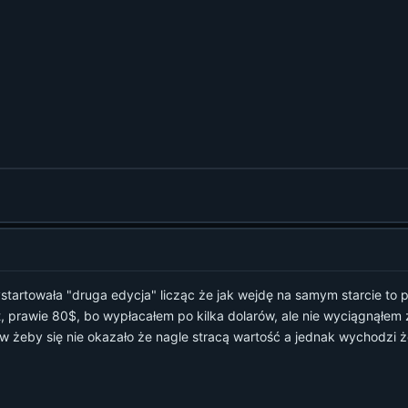
ystartowała "druga edycja" licząc że jak wejdę na samym starcie to 
t, prawie 80$, bo wypłacałem po kilka dolarów, ale nie wyciągnąłem z
w żeby się nie okazało że nagle stracą wartość a jednak wychodzi ż