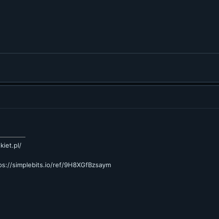
kiet.pl/
ps://simplebits.io/ref/9H8XGfBzsaym