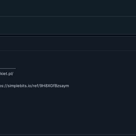
kiet.pl/
ps://simplebits.io/ref/9H8XGfBzsaym