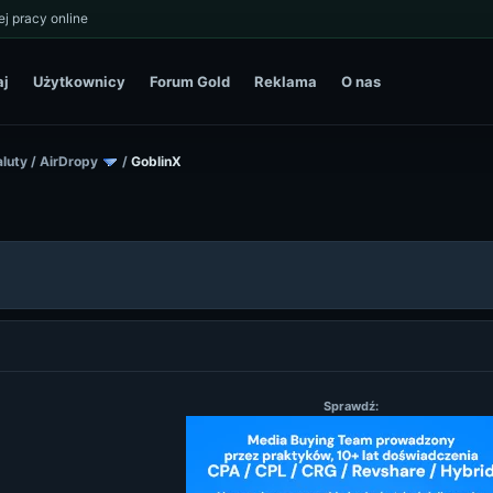
j pracy online
aj
Użytkownicy
Forum Gold
Reklama
O nas
luty
/
AirDropy
/
GoblinX
Sprawdź: