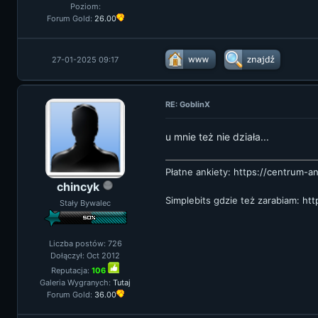
Poziom:
Forum Gold:
26.00
27-01-2025 09:17
RE: GoblinX
u mnie też nie działa...
Płatne ankiety:
https://centrum-an
chincyk
Simplebits gdzie też zarabiam:
htt
Stały Bywalec
Liczba postów: 726
Dołączył: Oct 2012
Reputacja:
106
Galeria Wygranych:
Tutaj
Forum Gold:
36.00