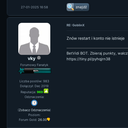
27-01-2025 16:58
RE: GoblinX
Znów restart i konto nie istnieje
BetVidi BOT. Zbieraj punkty, walcz
vky
https://tiny.pl/pyhqjrn38
Forumowy Fanatyk
Liczba postów: 983
Dołączył: Dec 2019
Reputacja:
969
Odznaczenia:
(
Zobacz Odznaczenia
)
Poziom:
Forum Gold:
26.00