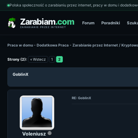
Polska społeczność o zarabianiu przez internet, pracy w domu i dodatkowe
Zarabiam
.com
Forum
Poradniki
Szuk
ZARABIANIE PRZEZ INTERNET
Praca w domu - Dodatkowa Praca - Zarabianie przez Internet
/
Kryptowa
Strony (2):
« Wstecz
1
2
GoblinX
RE: GoblinX
Voleniusz