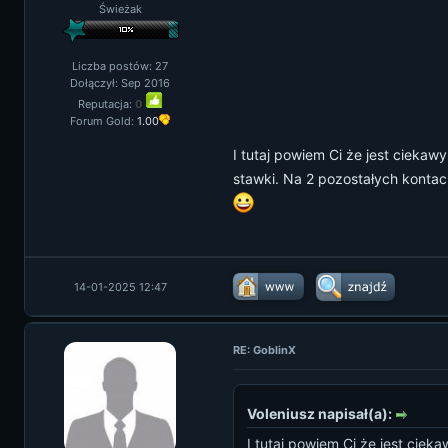
Świeżak
Liczba postów: 27
Dołączył: Sep 2016
Reputacja:
0
Forum Gold:
1.00
I tutaj powiem Ci że jest ciekaw
stawki. Na 2 pozostałych kontac
14-01-2025 12:47
RE: GoblinX
Voleniusz napisał(a):
I tutaj powiem Ci że jest ciek