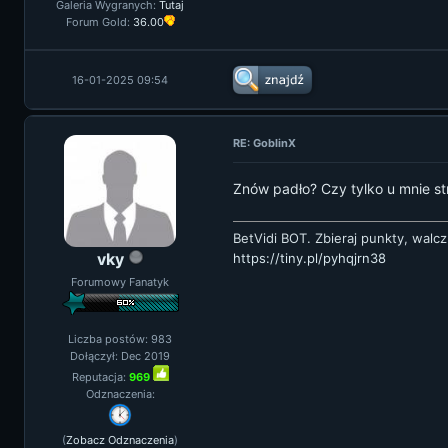
Galeria Wygranych:
Tutaj
Forum Gold:
36.00
16-01-2025 09:54
RE: GoblinX
Znów padło? Czy tylko u mnie str
BetVidi BOT. Zbieraj punkty, walcz
vky
https://tiny.pl/pyhqjrn38
Forumowy Fanatyk
Liczba postów: 983
Dołączył: Dec 2019
Reputacja:
969
Odznaczenia:
(
Zobacz Odznaczenia
)