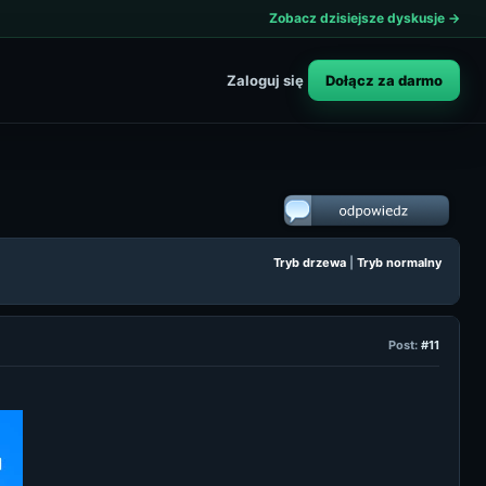
Zobacz dzisiejsze dyskusje →
Dołącz za darmo
Zaloguj się
Tryb drzewa
|
Tryb normalny
Post:
#11