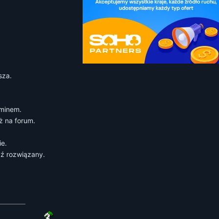
sza.
aminem.
ż na forum.
ie.
ź rozwiązany.