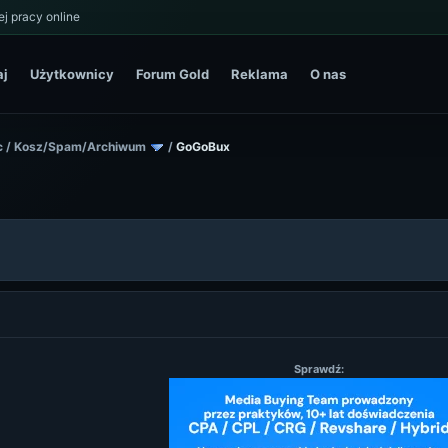
j pracy online
aj
Użytkownicy
Forum Gold
Reklama
O nas
c
/
Kosz/Spam/Archiwum
/
GoGoBux
Sprawdź: