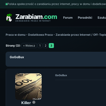
Polska społeczność o zarabianiu przez internet, pracy w domu i dodatkowe
Zarabiam
.com
Forum
Poradniki
Szuk
ZARABIANIE PRZEZ INTERNET
Praca w domu - Dodatkowa Praca - Zarabianie przez Internet
/
Off-Topi
Strony (3):
« Wstecz
1
2
3
GoGoBux
GoGoBux
Killer