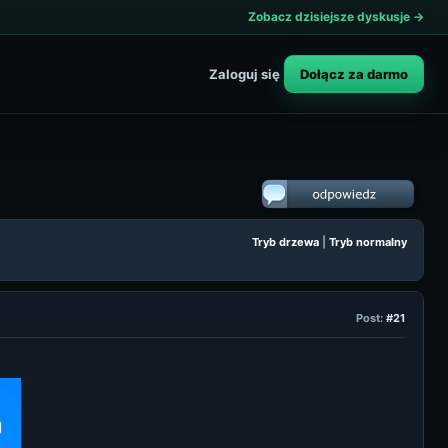
Zobacz dzisiejsze dyskusje →
Dołącz za darmo
Zaloguj się
Tryb drzewa
|
Tryb normalny
Post:
#21