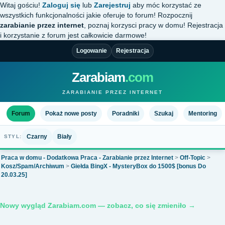
Witaj gościu!
Zaloguj się
lub
Zarejestruj
aby móc korzystać ze
wszystkich funkcjonalności jakie oferuje to forum! Rozpocznij
zarabianie przez internet
, poznaj korzysci pracy w domu! Rejestracja
i korzystanie z forum jest całkowicie darmowe!
Logowanie
Rejestracja
Zarabiam
.com
ZARABIANIE PRZEZ INTERNET
Forum
Pokaż nowe posty
Poradniki
Szukaj
Mentoring
Czarny
Biały
STYL:
Praca w domu - Dodatkowa Praca - Zarabianie przez Internet
>
Off-Topic
>
Kosz/Spam/Archiwum
>
Giełda BingX - MysteryBox do 1500$ [bonus Do
20.03.25]
Nowy wygląd Zarabiam.com — zobacz, co się zmieniło →