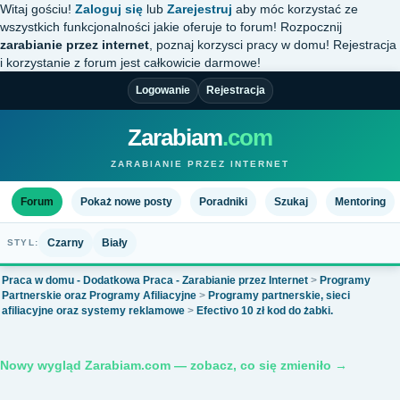
Witaj gościu!
Zaloguj się
lub
Zarejestruj
aby móc korzystać ze
wszystkich funkcjonalności jakie oferuje to forum! Rozpocznij
zarabianie przez internet
, poznaj korzysci pracy w domu! Rejestracja
i korzystanie z forum jest całkowicie darmowe!
Logowanie
Rejestracja
Zarabiam
.com
ZARABIANIE PRZEZ INTERNET
Forum
Pokaż nowe posty
Poradniki
Szukaj
Mentoring
Czarny
Biały
STYL:
Praca w domu - Dodatkowa Praca - Zarabianie przez Internet
>
Programy
Partnerskie oraz Programy Afiliacyjne
>
Programy partnerskie, sieci
afiliacyjne oraz systemy reklamowe
>
Efectivo 10 zł kod do żabki.
Nowy wygląd Zarabiam.com — zobacz, co się zmieniło →