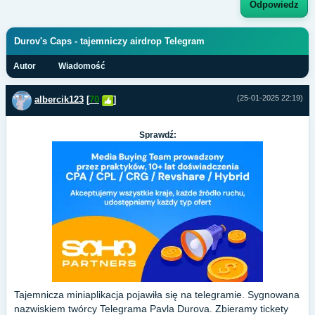
Odpowiedz
Durov's Caps - tajemniczy airdrop Telegram
Autor
Wiadomość
(25-01-2025 22:19)
albercik123
[
70
]
Sprawdź:
Tajemnicza miniaplikacja pojawiła się na telegramie. Sygnowana
nazwiskiem twórcy Telegrama Pavla Durova. Zbieramy tickety