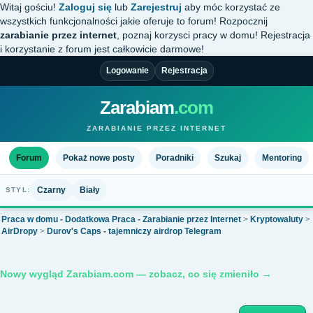
Witaj gościu!
Zaloguj się
lub
Zarejestruj
aby móc korzystać ze
wszystkich funkcjonalności jakie oferuje to forum! Rozpocznij
zarabianie przez internet
, poznaj korzysci pracy w domu! Rejestracja
i korzystanie z forum jest całkowicie darmowe!
Logowanie
Rejestracja
Zarabiam
.com
ZARABIANIE PRZEZ INTERNET
Forum
Pokaż nowe posty
Poradniki
Szukaj
Mentoring
Czarny
Biały
STYL:
Praca w domu - Dodatkowa Praca - Zarabianie przez Internet
>
Kryptowaluty
>
AirDropy
>
Durov's Caps - tajemniczy airdrop Telegram
Nowy wygląd Zarabiam.com — zobacz, co się zmieniło →