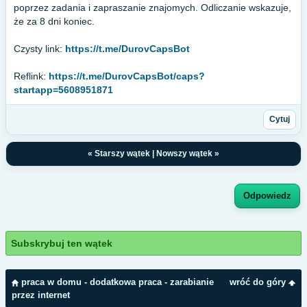
poprzez zadania i zapraszanie znajomych. Odliczanie wskazuje,
że za 8 dni koniec.
Czysty link:
https://t.me/DurovCapsBot
Reflink:
https://t.me/DurovCapsBot/caps?
startapp=5608951871
Cytuj
«
Starszy wątek
|
Nowszy wątek
»
Odpowiedz
Subskrybuj ten wątek
praca w domu - dodatkowa praca - zarabianie
wróć do góry
przez internet