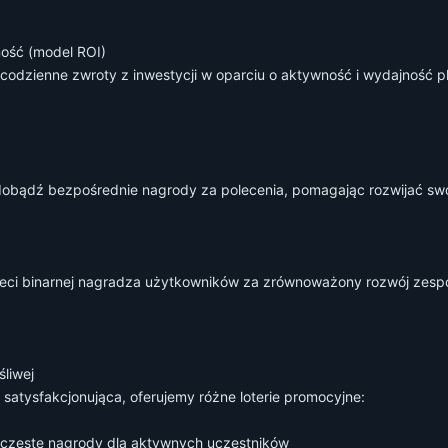
ość (model ROI)
dzienne zwroty z inwestycji w oparciu o aktywność i wydajność pl
zdobądź bezpośrednie nagrody za polecenia, pomagając rozwijać swo
eci binarnej nagradza użytkowników za zrównoważony rozwój zespo
śliwej
 satysfakcjonująca, oferujemy różne loterie promocyjne:
— częste nagrody dla aktywnych uczestników