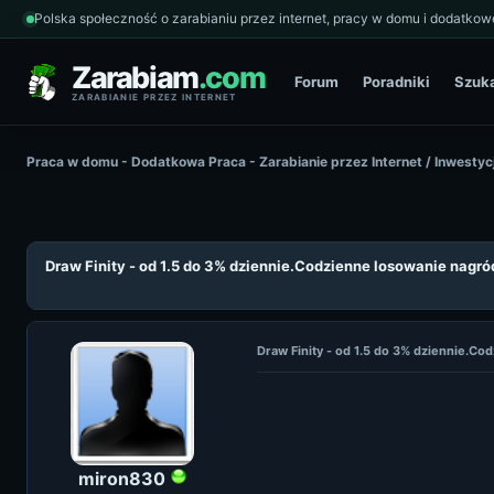
Polska społeczność o zarabianiu przez internet, pracy w domu i dodatkowe
Zarabiam
.com
Forum
Poradniki
Szuk
ZARABIANIE PRZEZ INTERNET
Praca w domu - Dodatkowa Praca - Zarabianie przez Internet
/
Inwestyc
Draw Finity - od 1.5 do 3% dziennie.Codzienne losowanie nagró
Draw Finity - od 1.5 do 3% dziennie.C
miron830