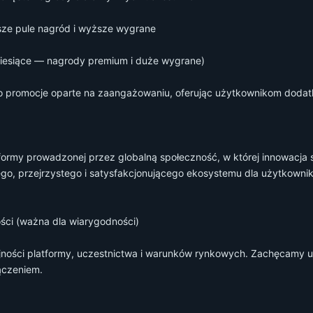
ksze pule nagród i wyższe wygrane
4 miesiące — nagrody premium i duże wygrane)
ako promocje oparte na zaangażowaniu, oferując użytkownikom dodat
formy prowadzonej przez globalną społeczność, w której innowacja s
o, przejrzystego i satysfakcjonującego ekosystemu dla użytkownik
ści (ważna dla wiarygodności)
jności platformy, uczestnictwa i warunków rynkowych. Zachęcamy 
ączeniem.