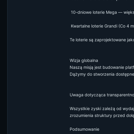
️ 10-dniowe loterie Mega — wię
️ Kwartalne loterie Grandi (Co 
Te loterie są zaprojektowane j
Wizja globalna
Naszą misją jest budowanie plat
Dążymy do stworzenia dostępneg
️Uwaga dotycząca transparentno
Wszystkie zyski zależą od wyda
zrozumienia struktury przed doł
Podsumowanie