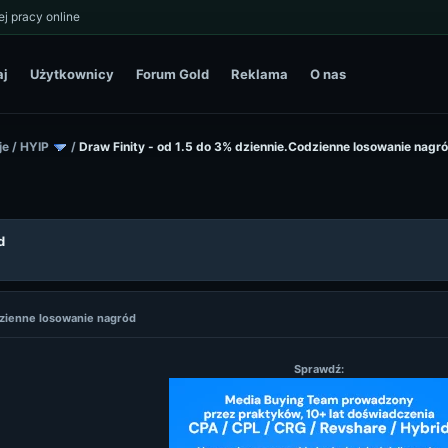
j pracy online
aj
Użytkownicy
Forum Gold
Reklama
O nas
je
/
HYIP
/
Draw Finity - od 1.5 do 3% dziennie.Codzienne losowanie nagr
d
odzienne losowanie nagród
Sprawdź: