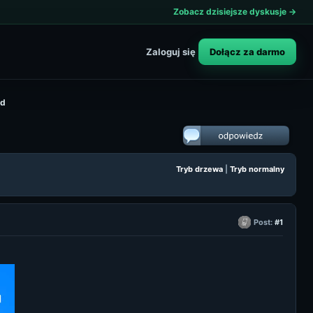
Zobacz dzisiejsze dyskusje →
Dołącz za darmo
Zaloguj się
ód
Tryb drzewa
|
Tryb normalny
Post:
#1