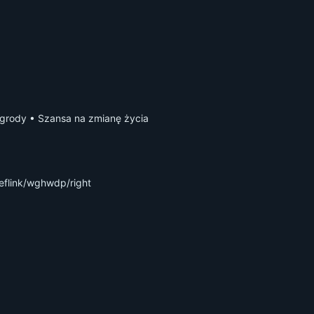
grody • Szansa na zmianę życia
reflink/wghwdp/right