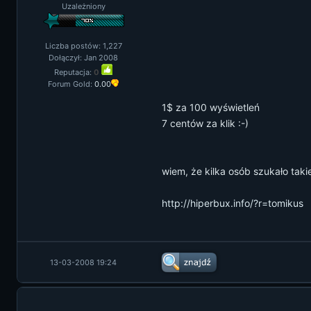
Uzależniony
Liczba postów: 1,227
Dołączył: Jan 2008
Reputacja:
0
Forum Gold:
0.00
1$ za 100 wyświetleń
7 centów za klik :-)
wiem, że kilka osób szukało tak
http://hiperbux.info/?r=tomikus
13-03-2008 19:24