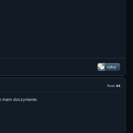
Post:
#4
ym mam doczynienie.