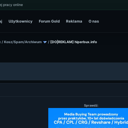
j pracy online
aj
Użytkownicy
Forum Gold
Reklama
O nas
c
/
Kosz/Spam/Archiwum
/
[DO|REKLAM] hiperbux.info
Sprawdź: