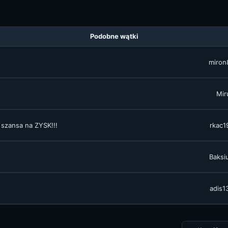
Podobne wątki
miron
Mir
a szansa na ZYSK!!!
rkac1
Baksi
adis1