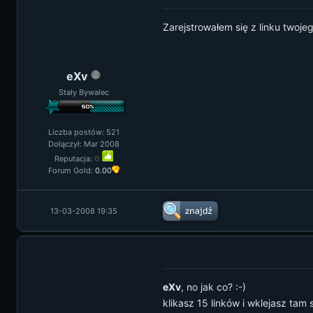
Zarejstrowałem się z linku twoj
eXv
Stały Bywalec
Liczba postów: 521
Dołączył: Mar 2008
Reputacja:
0
Forum Gold:
0.00
13-03-2008 19:35
eXv
, no jak co? :-)
klikasz 15 linków i wklejasz tam s