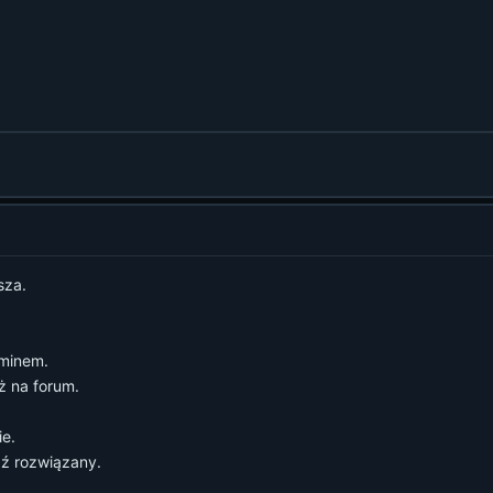
sza.
aminem.
ż na forum.
ie.
ź rozwiązany.