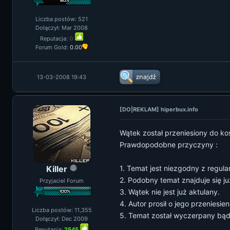
Liczba postów: 521
Dołączył: Mar 2008
Reputacja:
0
Forum Gold:
0.00
13-03-2008 19:43
[DO|REKLAM] hiperbux.info
Wątek został przeniesiony do ko
Prawdopodobne przyczyny :
Killer
1. Temat jest niezgodny z regul
2. Podobny temat znajduje się ju
Przyjaciel Forum
3. Wątek nie jest już aktulany.
4. Autor prosił o jego przeniesien
Liczba postów: 11,355
5. Temat został wyczerpany bąd
Dołączył: Dec 2009
Reputacja:
2545