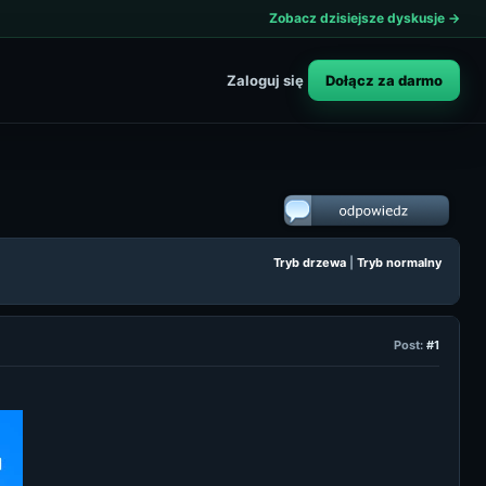
Zobacz dzisiejsze dyskusje →
Dołącz za darmo
Zaloguj się
Tryb drzewa
|
Tryb normalny
Post:
#1