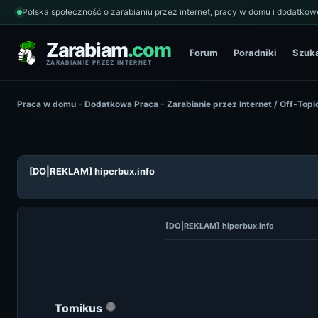
Polska społeczność o zarabianiu przez internet, pracy w domu i dodatkowe
Zarabiam
.com
Forum
Poradniki
Szuk
ZARABIANIE PRZEZ INTERNET
Praca w domu - Dodatkowa Praca - Zarabianie przez Internet
/
Off-Topi
[DO|REKLAM] hiperbux.info
[DO|REKLAM] hiperbux.info
Tomikus