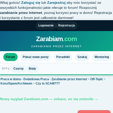
Witaj gościu!
Zaloguj się
lub
Zarejestruj
aby móc korzystać ze
wszystkich funkcjonalności jakie oferuje to forum! Rozpocznij
zarabianie przez internet
, poznaj korzysci pracy w domu! Rejestracja
i korzystanie z forum jest całkowicie darmowe!
Logowanie
Rejestracja
Zarabiam
.com
ZARABIANIE PRZEZ INTERNET
Forum
Pokaż nowe posty
Poradniki
Szukaj
Mentoring
Czarny
Biały
STYL:
Praca w domu - Dodatkowa Praca - Zarabianie przez Internet
>
Off-Topic
>
Kosz/Spam/Archiwum
>
Czy to SCAM???
Nowy wygląd Zarabiam.com — zobacz, co się zmieniło →