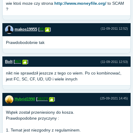
wie ktoś moze czy strona
http://www.moneyfile.org/
to SCAM
?
(11-09-2011 12:52)
makos19955
[
45
]
Prawdobodobnie tak
Bolt
[
865
]
(11-09-2011 12:53)
nikt nie sprawdził jeszcze z tego co wiem. Po co kombinować,
jest FC, SC, CF, UD, UD i wiele innych
(25-09-2021 14:45)
Hybrid1990
[
38377
]
Wątek został przeniesiony do kosza.
Prawdopodobne przyczyny :
1. Temat jest niezgodny z regulaminem.