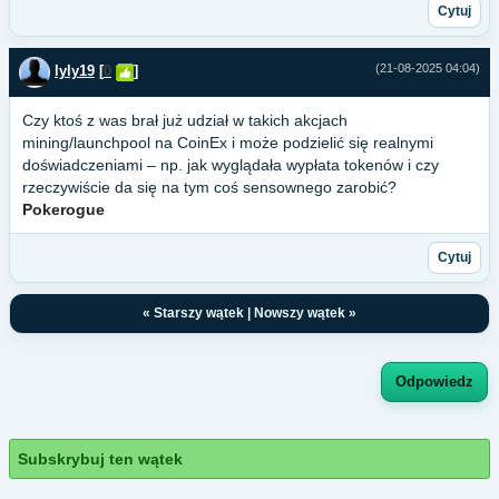
Cytuj
(21-08-2025 04:04)
lyly19
[
0
]
Czy ktoś z was brał już udział w takich akcjach
mining/launchpool na CoinEx i może podzielić się realnymi
doświadczeniami – np. jak wyglądała wypłata tokenów i czy
rzeczywiście da się na tym coś sensownego zarobić?
Pokerogue
Cytuj
«
Starszy wątek
|
Nowszy wątek
»
Odpowiedz
Subskrybuj ten wątek