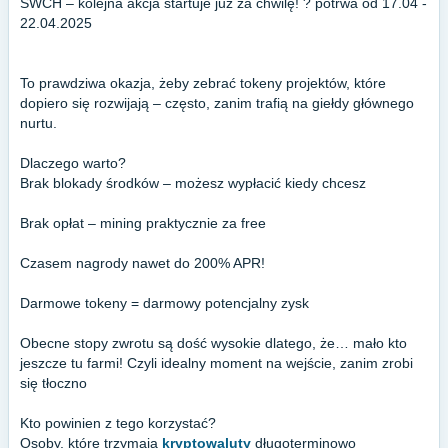
SWCH – kolejna akcja startuje już za chwilę! ? potrwa od 17.04 -
22.04.2025
To prawdziwa okazja, żeby zebrać tokeny projektów, które
dopiero się rozwijają – często, zanim trafią na giełdy głównego
nurtu.
Dlaczego warto?
Brak blokady środków – możesz wypłacić kiedy chcesz
Brak opłat – mining praktycznie za free
Czasem nagrody nawet do 200% APR!
Darmowe tokeny = darmowy potencjalny zysk
Obecne stopy zwrotu są dość wysokie dlatego, że… mało kto
jeszcze tu farmi! Czyli idealny moment na wejście, zanim zrobi
się tłoczno
Kto powinien z tego korzystać?
Osoby, które trzymają
kryptowaluty
długoterminowo