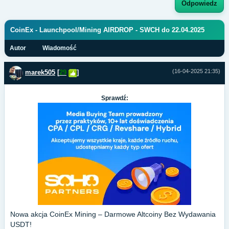
Odpowiedz
CoinEx - Launchpool/Mining AIRDROP - SWCH do 22.04.2025
Autor
Wiadomość
(16-04-2025 21:35)
marek505
[
29
]
Sprawdź:
Nowa akcja CoinEx Mining – Darmowe Altcoiny Bez Wydawania
USDT!