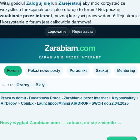
Witaj gościu!
Zaloguj się
lub
Zarejestruj
aby móc korzystać ze
wszystkich funkcjonalności jakie oferuje to forum! Rozpocznij
zarabianie przez internet
, poznaj korzysci pracy w domu! Rejestracja
i korzystanie z forum jest całkowicie darmowe!
Logowanie
Rejestracja
Zarabiam
.com
ZARABIANIE PRZEZ INTERNET
Forum
Pokaż nowe posty
Poradniki
Szukaj
Mentoring
Czarny
Biały
STYL:
Praca w domu - Dodatkowa Praca - Zarabianie przez Internet
>
Kryptowaluty
>
AirDropy
>
CoinEx - Launchpool/Mining AIRDROP - SWCH do 22.04.2025
Nowy wygląd Zarabiam.com — zobacz, co się zmieniło →