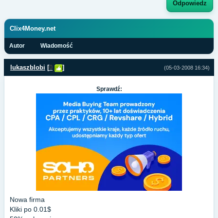
Odpowiedz
Clix4Money.net
Autor
Wiadomość
lukaszblobi
[
0
]
(05-03-2008 16:34)
Sprawdź:
Nowa firma
Kliki po 0.01$