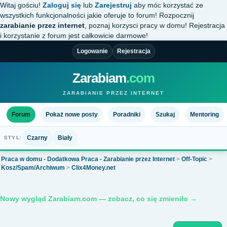
Witaj gościu!
Zaloguj się
lub
Zarejestruj
aby móc korzystać ze
wszystkich funkcjonalności jakie oferuje to forum! Rozpocznij
zarabianie przez internet
, poznaj korzysci pracy w domu! Rejestracja
i korzystanie z forum jest całkowicie darmowe!
Logowanie
Rejestracja
Zarabiam
.com
ZARABIANIE PRZEZ INTERNET
Forum
Pokaż nowe posty
Poradniki
Szukaj
Mentoring
Czarny
Biały
STYL:
Praca w domu - Dodatkowa Praca - Zarabianie przez Internet
>
Off-Topic
>
Kosz/Spam/Archiwum
>
Clix4Money.net
Nowy wygląd Zarabiam.com — zobacz, co się zmieniło →