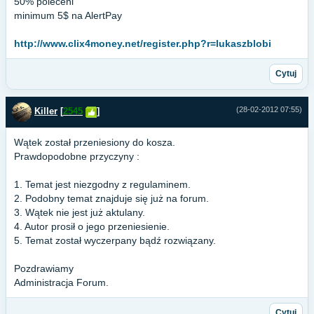
50% poleceni
minimum 5$ na AlertPay
http://www.clix4money.net/register.php?r=lukaszblobi
Cytuj
(28-02-2012 07:55)
Killer
[
2545
]
Wątek został przeniesiony do kosza.
Prawdopodobne przyczyny :
1. Temat jest niezgodny z regulaminem.
2. Podobny temat znajduje się już na forum.
3. Wątek nie jest już aktulany.
4. Autor prosił o jego przeniesienie.
5. Temat został wyczerpany bądź rozwiązany.
Pozdrawiamy
Administracja Forum.
Cytuj