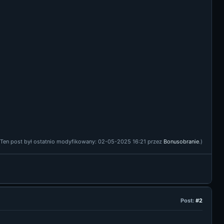
(Ten post był ostatnio modyfikowany: 02-05-2025 16:21 przez
Bonusobranie
.)
Post:
#2