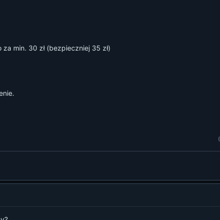
za min. 30 zł (bezpieczniej 35 zł)
enie.
ny?