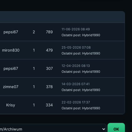
11-06-2026 08:49
pepsi67
2
789
Ostatni post
:
Hybrid1990
25-05-2026 07:08
miron830
1
479
Ostatni post
:
Hybrid1990
12-04-2026 08:13
pepsi67
1
307
Ostatni post
:
Hybrid1990
14-03-2026 07:41
zimne07
1
378
Ostatni post
:
Hybrid1990
22-02-2026 17:37
Krisy
1
334
Ostatni post
:
Hybrid1990