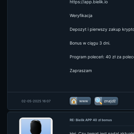
https://app.bielik.io
Weryfikacja
Depozyt i pierwszy zakup krypto 
Bonus w ciągu 3 dni.
Program poleceń: 40 zł za polec
Zapraszam
02-05-2025 16:07
RE: Bielik APP 40 zł bonus
Hej. Czy temat jest nadal aktual