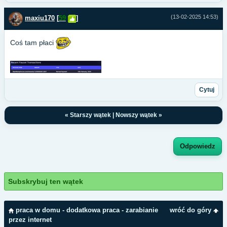
(13-02-2025 14:53)
maxiu170
[
59
]
Coś tam płaci
Cytuj
«
Starszy wątek
|
Nowszy wątek
»
Odpowiedz
Subskrybuj ten wątek
praca w domu - dodatkowa praca - zarabianie
wróć do góry
przez internet