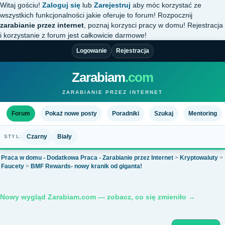
Witaj gościu!
Zaloguj się
lub
Zarejestruj
aby móc korzystać ze
wszystkich funkcjonalności jakie oferuje to forum! Rozpocznij
zarabianie przez internet
, poznaj korzysci pracy w domu! Rejestracja
i korzystanie z forum jest całkowicie darmowe!
Logowanie
Rejestracja
Zarabiam
.com
ZARABIANIE PRZEZ INTERNET
Forum
Pokaż nowe posty
Poradniki
Szukaj
Mentoring
Czarny
Biały
STYL:
Praca w domu - Dodatkowa Praca - Zarabianie przez Internet
>
Kryptowaluty
>
Faucety
>
BMF Rewards- nowy kranik od giganta!
Nowy wygląd Zarabiam.com — zobacz, co się zmieniło →