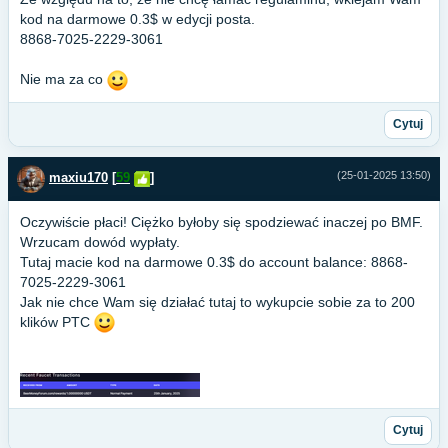
kod na darmowe 0.3$ w edycji posta.
8868-7025-2229-3061
Nie ma za co
Cytuj
(25-01-2025 13:50)
maxiu170
[
59
]
Oczywiście płaci! Ciężko byłoby się spodziewać inaczej po BMF.
Wrzucam dowód wypłaty.
Tutaj macie kod na darmowe 0.3$ do account balance: 8868-
7025-2229-3061
Jak nie chce Wam się działać tutaj to wykupcie sobie za to 200
klików PTC
Cytuj