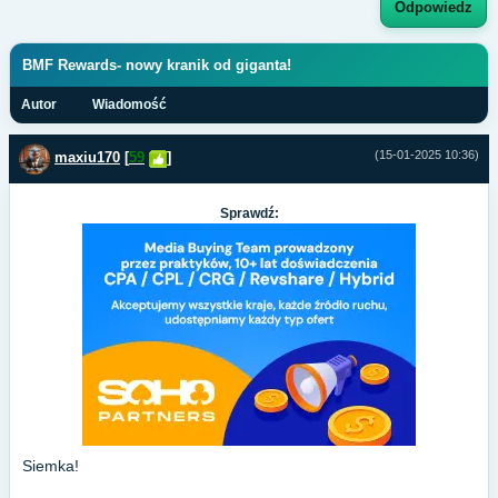
Odpowiedz
BMF Rewards- nowy kranik od giganta!
Autor
Wiadomość
(15-01-2025 10:36)
maxiu170
[
59
]
Sprawdź:
Siemka!