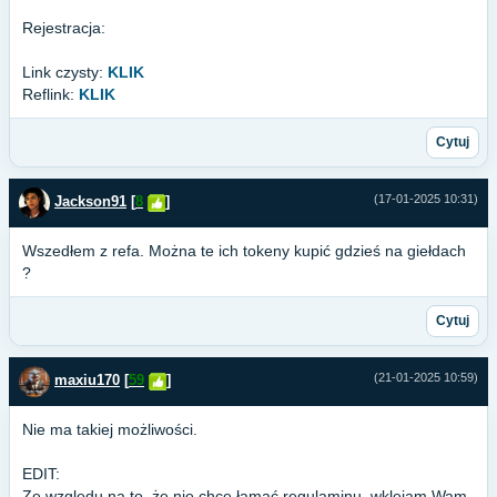
Rejestracja:
Link czysty:
KLIK
Reflink:
KLIK
Cytuj
(17-01-2025 10:31)
Jackson91
[
8
]
Wszedłem z refa. Można te ich tokeny kupić gdzieś na giełdach
?
Cytuj
(21-01-2025 10:59)
maxiu170
[
59
]
Nie ma takiej możliwości.
EDIT:
Ze względu na to, że nie chcę łamać regulaminu, wklejam Wam