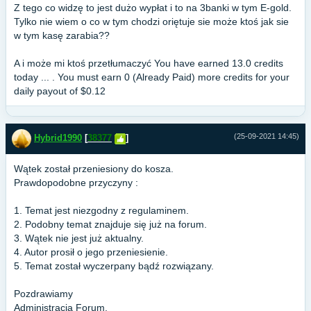
Z tego co widzę to jest dużo wypłat i to na 3banki w tym E-gold.
Tylko nie wiem o co w tym chodzi oriętuje sie może ktoś jak sie
w tym kasę zarabia??
A i może mi ktoś przetłumaczyć You have earned 13.0 credits
today ... . You must earn 0 (Already Paid) more credits for your
daily payout of $0.12
(25-09-2021 14:45)
Hybrid1990
[
38377
]
Wątek został przeniesiony do kosza.
Prawdopodobne przyczyny :
1. Temat jest niezgodny z regulaminem.
2. Podobny temat znajduje się już na forum.
3. Wątek nie jest już aktualny.
4. Autor prosił o jego przeniesienie.
5. Temat został wyczerpany bądź rozwiązany.
Pozdrawiamy
Administracja Forum.