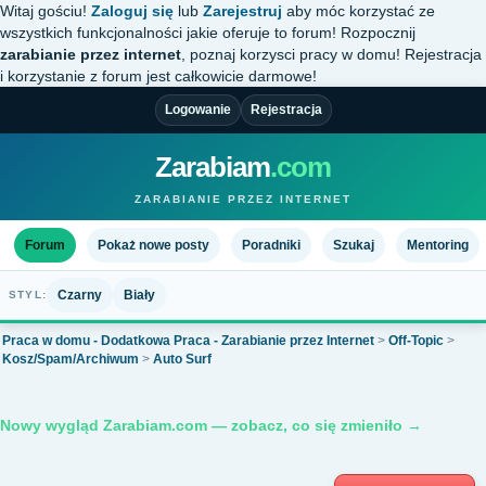
Witaj gościu!
Zaloguj się
lub
Zarejestruj
aby móc korzystać ze
wszystkich funkcjonalności jakie oferuje to forum! Rozpocznij
zarabianie przez internet
, poznaj korzysci pracy w domu! Rejestracja
i korzystanie z forum jest całkowicie darmowe!
Logowanie
Rejestracja
Zarabiam
.com
ZARABIANIE PRZEZ INTERNET
Forum
Pokaż nowe posty
Poradniki
Szukaj
Mentoring
Czarny
Biały
STYL:
Praca w domu - Dodatkowa Praca - Zarabianie przez Internet
>
Off-Topic
>
Kosz/Spam/Archiwum
>
Auto Surf
Nowy wygląd Zarabiam.com — zobacz, co się zmieniło →