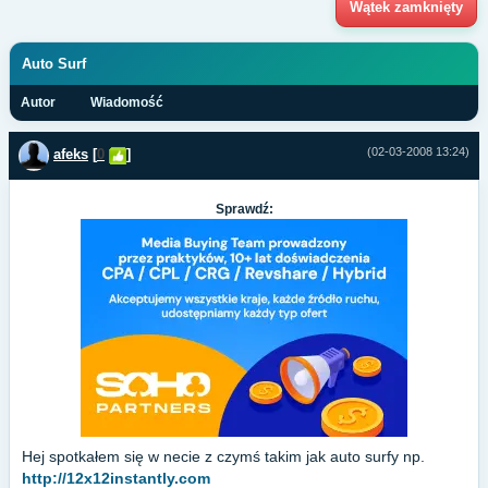
Wątek zamknięty
Auto Surf
Autor
Wiadomość
(02-03-2008 13:24)
afeks
[
0
]
Sprawdź:
Hej spotkałem się w necie z czymś takim jak auto surfy np.
http://12x12instantly.com