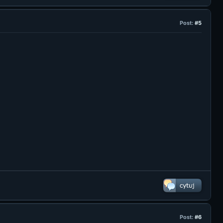
Post:
#5
Post:
#6