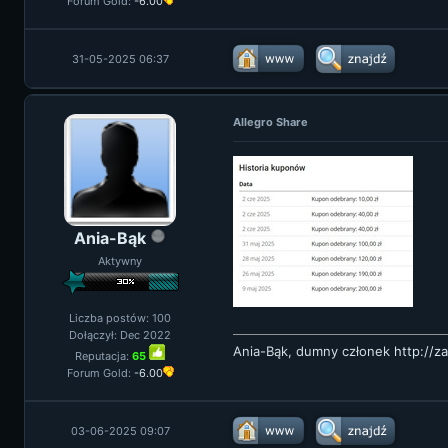
Forum Gold:
-6.00
31-05-2025 06:37
Allegro Share
Ania-Bąk
Aktywny
Liczba postów: 100
Dołączył: Dec 2022
Ania-Bąk, dumny członek
http://z
Reputacja:
65
Forum Gold:
-6.00
03-06-2025 09:07