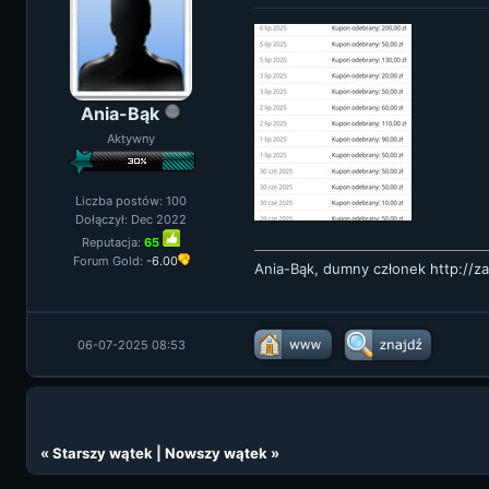
Ania-Bąk
Aktywny
Liczba postów: 100
Dołączył: Dec 2022
Reputacja:
65
Forum Gold:
-6.00
Ania-Bąk, dumny członek
http://z
06-07-2025 08:53
«
Starszy wątek
|
Nowszy wątek
»