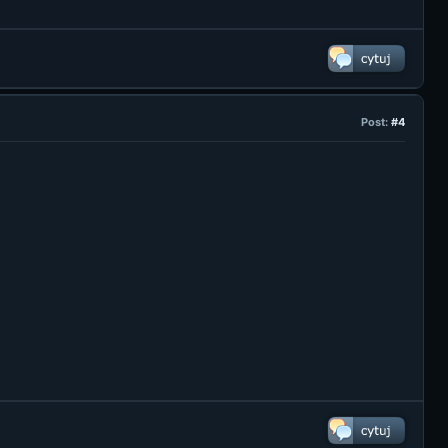
Post:
#4