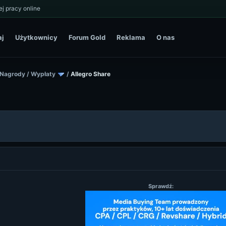
j pracy online
aj
Użytkownicy
Forum Gold
Reklama
O nas
 Nagrody
/
Wypłaty
/
Allegro Share
Sprawdź: