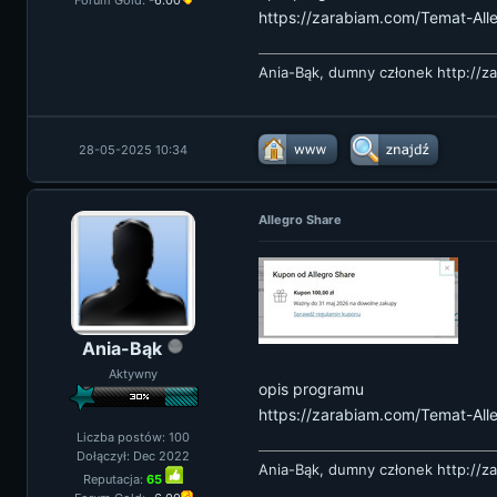
Forum Gold:
-6.00
https://zarabiam.com/Temat-Al
Ania-Bąk, dumny członek
http://z
28-05-2025 10:34
Allegro Share
Ania-Bąk
Aktywny
opis programu
https://zarabiam.com/Temat-Al
Liczba postów: 100
Dołączył: Dec 2022
Ania-Bąk, dumny członek
http://z
Reputacja:
65