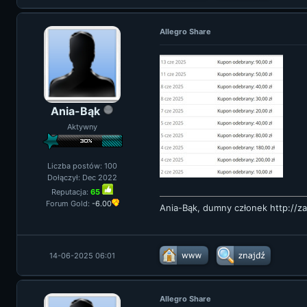
Allegro Share
Ania-Bąk
Aktywny
Liczba postów: 100
Dołączył: Dec 2022
Reputacja:
65
Forum Gold:
-6.00
Ania-Bąk, dumny członek
http://z
14-06-2025 06:01
Allegro Share