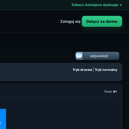
Zobacz dzisiejsze dyskusje →
Dołącz za darmo
Zaloguj się
Tryb drzewa
|
Tryb normalny
Post:
#1