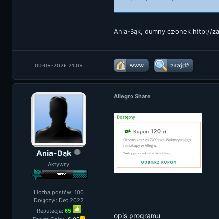
Ania-Bąk, dumny członek
http://z
09-05-2025 21:05
Allegro Share
Ania-Bąk
Aktywny
Liczba postów: 100
Dołączył: Dec 2022
Reputacja:
65
opis programu