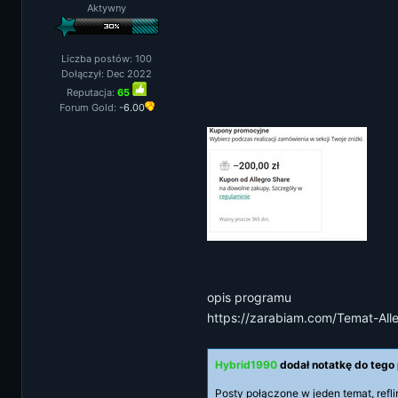
Aktywny
Liczba postów: 100
Dołączył: Dec 2022
Reputacja:
65
Forum Gold:
-6.00
opis programu
https://zarabiam.com/Temat-Al
Hybrid1990
dodał notatkę do tego
Posty połączone w jeden temat, refli