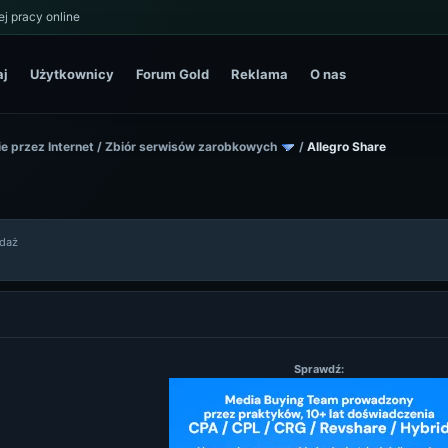
j pracy online
aj
Użytkownicy
Forum Gold
Reklama
O nas
e przez Internet
/
Zbiór serwisów zarobkowych
/
Allegro Share
edaż
Sprawdź: