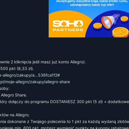
ie 2 kliknięcia jeśli masz już konto Allegro).
500 pkt (8,33 zł).
je-allegro/zakupy/a...536fca1f2#
o.pl/moje-allegro/zakupy/allegro-share
soby:
 Allegro Share.
y dołączy do programu DOSTANIESZ 300 pkt (5 zł) + dodatkowe 200
któw na Allegro.
nia dokonane z Twojego polecenia to 1 pkt za każdą wydaną złotó
 wyniesie min. 600 pkt, możesz wymienić punkty na kupony rabatow