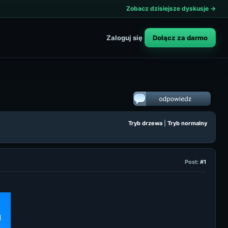
Zobacz dzisiejsze dyskusje →
Dołącz za darmo
Zaloguj się
Tryb drzewa
|
Tryb normalny
Post:
#1