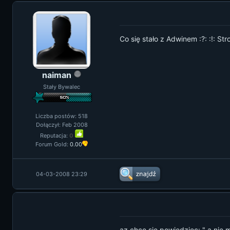
Co się stało z Adwinem :?: :!: Str
naiman
Stały Bywalec
Liczba postów: 518
Dołączył: Feb 2008
Reputacja:
0
Forum Gold:
0.00
04-03-2008 23:29
az chce sie powiedziec: " a nie