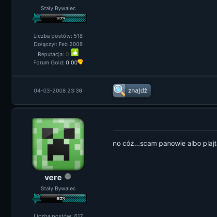
Stały Bywalec
Liczba postów: 518
Dołączył: Feb 2008
Reputacja:
0
Forum Gold:
0.00
04-03-2008 23:36
no cóż...scam panowie albo plaj
vere
Stały Bywalec
Liczba postów: 617