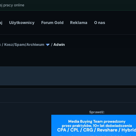
j pracy online
aj
Użytkownicy
Forum Gold
Reklama
O nas
c
/
Kosz/Spam/Archiwum
/
Adwin
Sprawdź: