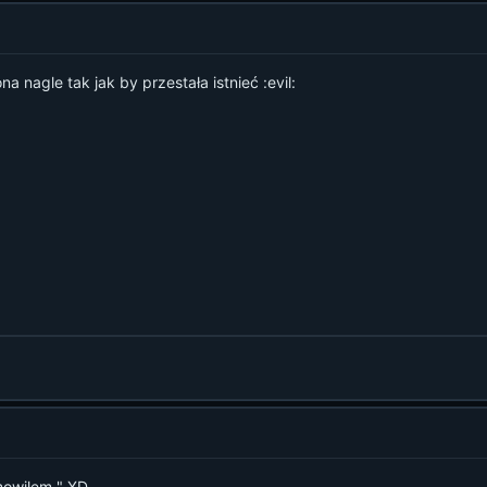
ona nagle tak jak by przestała istnieć :evil:
 mowilem " XD