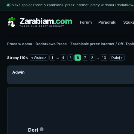
Polska społeczność o zarabianiu przez internet, pracy w domu i dodatkowe
Zarabiam
.com
Forum
Poradniki
Szuk
ZARABIANIE PRZEZ INTERNET
Praca w domu - Dodatkowa Praca - Zarabianie przez Internet
/
Off-Topi
Strony (10):
« Wstecz
1
...
4
5
6
7
8
...
10
Dalej »
Adwin
Dori