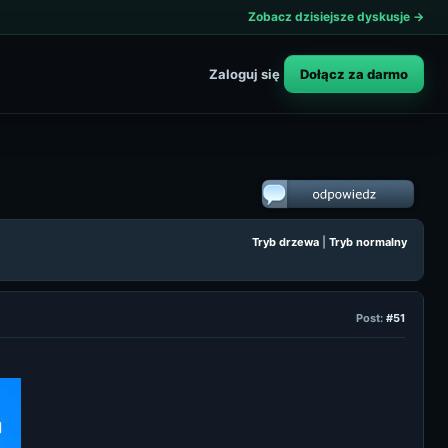
Zobacz dzisiejsze dyskusje →
Dołącz za darmo
Zaloguj się
Tryb drzewa
|
Tryb normalny
Post:
#51