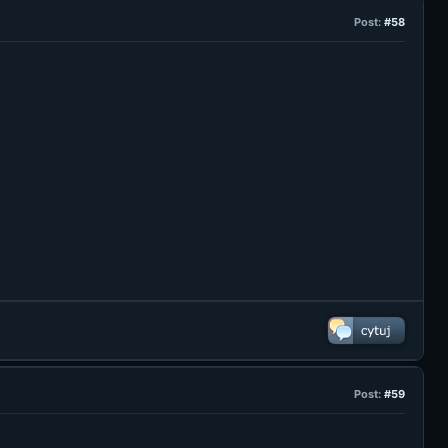
Post:
#58
Post:
#59