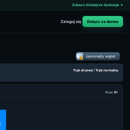
Zobacz dzisiejsze dyskusje →
Dołącz za darmo
Zaloguj się
Tryb drzewa
|
Tryb normalny
Post:
#1