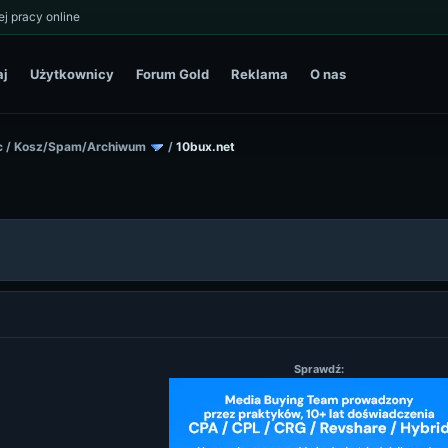
j pracy online
aj
Użytkownicy
Forum Gold
Reklama
O nas
c
/
Kosz/Spam/Archiwum
/
10bux.net
Sprawdź: