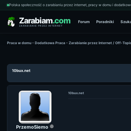
Polska społeczność o zarabianiu przez internet, pracy w domu i dodatkowe
Zarabiam
.com
Forum
Poradniki
Szuk
ZARABIANIE PRZEZ INTERNET
Praca w domu - Dodatkowa Praca - Zarabianie przez Internet
/
Off-Topi
10bux.net
10bux.net
PrzemoSiemo