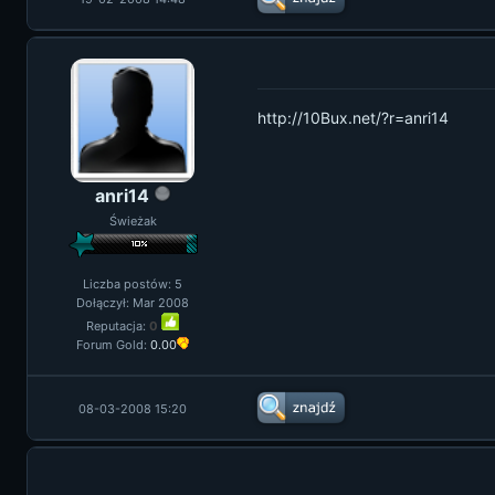
http://10Bux.net/?r=anri14
anri14
Świeżak
Liczba postów: 5
Dołączył: Mar 2008
Reputacja:
0
Forum Gold:
0.00
08-03-2008 15:20