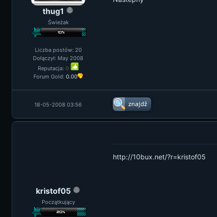
thug1
Świeżak
Liczba postów: 20
Dołączył: May 2008
Reputacja:
0
Forum Gold:
0.00
18-05-2008 03:56
http://10bux.net/?r=kristof05
kristof05
Początkujący