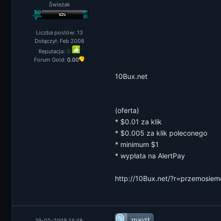
Świeżak
Liczba postów: 13
Dołączył: Feb 2008
Reputacja:
0
Forum Gold:
0.00
10Bux.net
(oferta)
* $0.01 za klik
* $0.005 za klik poleconego
* minimum $1
* wypłata na AlertPay
http://10Bux.net/?r=przemosiem
19-02-2008 14:48