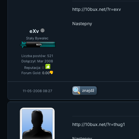
http://10bux.net/?r=exv
Nastepny
eXv
Stały Bywalec
Liczba postów: 521
Dołączył: Mar 2008
Reputacja:
0
Forum Gold:
0.00
11-05-2008 08:27
http://10bux.net/?r=thug1
Nastepny