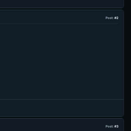
Post:
#2
Post:
#3