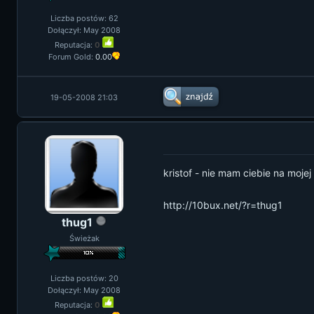
Liczba postów: 62
Dołączył: May 2008
Reputacja:
0
Forum Gold:
0.00
19-05-2008 21:03
kristof - nie mam ciebie na mojej 
http://10bux.net/?r=thug1
thug1
Świeżak
Liczba postów: 20
Dołączył: May 2008
Reputacja:
0