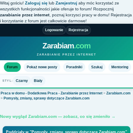
Witaj gościu!
Zaloguj się
lub
Zarejestruj
aby móc korzystać ze
wszystkich funkcjonalności jakie oferuje to forum! Rozpocznij
zarabianie przez internet
, poznaj korzysci pracy w domu! Rejestracja
i korzystanie z forum jest całkowicie darmowe!
Logowanie
Rejestracja
Zarabiam
.com
ZARABIANIE PRZEZ INTERNET
Forum
Pokaż nowe posty
Poradniki
Szukaj
Mentoring
Czarny
Biały
STYL:
Praca w domu - Dodatkowa Praca - Zarabianie przez Internet
>
Zarabiam.com
>
Pomysły, zmiany, sprawy dotyczące Zarabiam.com
Nowy wygląd Zarabiam.com — zobacz, co się zmieniło →
Poddziały w "Pomysły, zmiany, sprawy dotyczące Zarabiam.com"