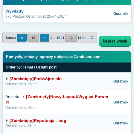
Wywiady
Ostatni
375 Postów. Ostatni post: 25-04-2017
Strona
«
12
»
1
...
10
11
12
13
14
...
17
Napisz wątek
Pomysły, zmiany, sprawy dotyczące Zarabiam.com
Order by:
Temat
/
Ostatni post
[Zamknięty]Podwójne pkt
Ostatni
Ostatni przez Killer
Ankieta:
[Zamknięty]Nowy Layout/Wygląd Forum
?!
Ostatni
Ostatni przez Killer
[Zamknięty]Reputacja - bug
Ostatni
Ostatni przez Killer