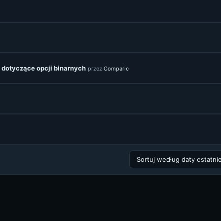
dotyczące opcji binarnych
przez
Comparic