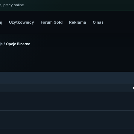
j pracy online
aj
Użytkownicy
Forum Gold
Reklama
O nas
je
/
Opcje Binarne