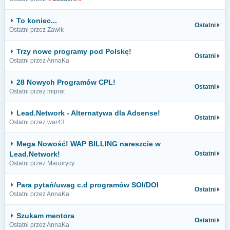
To koniec...
Ostatni
Ostatni przez Zawik
Trzy nowe programy pod Polskę!
Ostatni
Ostatni przez AnnaKa
28 Nowych Programów CPL!
Ostatni
Ostatni przez miprat
Lead.Network - Alternatywa dla Adsense!
Ostatni
Ostatni przez war43
Mega Nowość! WAP BILLING nareszcie w
Lead.Network!
Ostatni
Ostatni przez Mauorycy
Para pytań/uwag c.d programów SOI/DOI
Ostatni
Ostatni przez AnnaKa
Szukam mentora
Ostatni
Ostatni przez AnnaKa