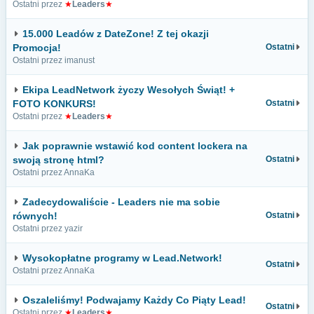
Ostatni przez
★
Leaders
★
15.000 Leadów z DateZone! Z tej okazji
Promocja!
Ostatni
Ostatni przez imanust
Ekipa LeadNetwork życzy Wesołych Świąt! +
FOTO KONKURS!
Ostatni
Ostatni przez
★
Leaders
★
Jak poprawnie wstawić kod content lockera na
swoją stronę html?
Ostatni
Ostatni przez AnnaKa
Zadecydowaliście - Leaders nie ma sobie
równych!
Ostatni
Ostatni przez yazir
Wysokopłatne programy w Lead.Network!
Ostatni
Ostatni przez AnnaKa
Oszaleliśmy! Podwajamy Każdy Co Piąty Lead!
Ostatni
Ostatni przez
★
Leaders
★