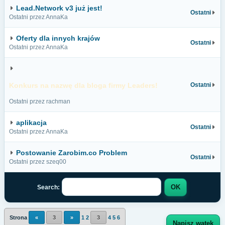
Lead.Network v3 już jest!
Ostatni
Ostatni przez AnnaKa
Oferty dla innych krajów
Ostatni
Ostatni przez AnnaKa
Konkurs na nazwę dla bloga firmy Leaders!
Ostatni
Ostatni przez rachman
aplikacja
Ostatni
Ostatni przez AnnaKa
Postowanie Zarobim.co Problem
Ostatni
Ostatni przez szeq00
Search:
Strona
«
3
»
1
2
3
4
5
6
Napisz wątek