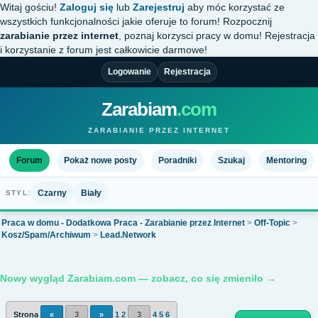
Witaj gościu!
Zaloguj się
lub
Zarejestruj
aby móc korzystać ze
wszystkich funkcjonalności jakie oferuje to forum! Rozpocznij
zarabianie przez internet
, poznaj korzysci pracy w domu! Rejestracja
i korzystanie z forum jest całkowicie darmowe!
Logowanie
Rejestracja
Zarabiam
.com
ZARABIANIE PRZEZ INTERNET
Forum
Pokaż nowe posty
Poradniki
Szukaj
Mentoring
Czarny
Biały
STYL:
Praca w domu - Dodatkowa Praca - Zarabianie przez Internet
>
Off-Topic
>
Kosz/Spam/Archiwum
>
Lead.Network
Nowy wygląd Zarabiam.com — zobacz, co się zmieniło →
Strona
«
3
»
1
2
3
4
5
6