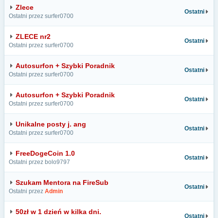
Zlece
Ostatni
Ostatni przez surfer0700
ZLECE nr2
Ostatni
Ostatni przez surfer0700
Autosurfon + Szybki Poradnik
Ostatni
Ostatni przez surfer0700
Autosurfon + Szybki Poradnik
Ostatni
Ostatni przez surfer0700
Unikalne posty j. ang
Ostatni
Ostatni przez surfer0700
FreeDogeCoin 1.0
Ostatni
Ostatni przez bolo9797
Szukam Mentora na FireSub
Ostatni
Ostatni przez
Admin
50zł w 1 dzień w kilka dni.
Ostatni