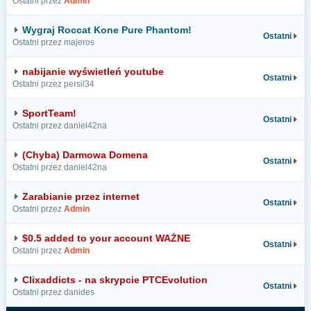
Ostatni przez
Admin
Wygraj Roccat Kone Pure Phantom!
Ostatni
Ostatni przez majeros
nabijanie wyświetleń youtube
Ostatni
Ostatni przez persil34
SportTeam!
Ostatni
Ostatni przez daniel42na
(Chyba) Darmowa Domena
Ostatni
Ostatni przez daniel42na
Zarabianie przez internet
Ostatni
Ostatni przez
Admin
$0.5 added to your account WAŻNE
Ostatni
Ostatni przez
Admin
Clixaddicts - na skrypcie PTCEvolution
Ostatni
Ostatni przez danides