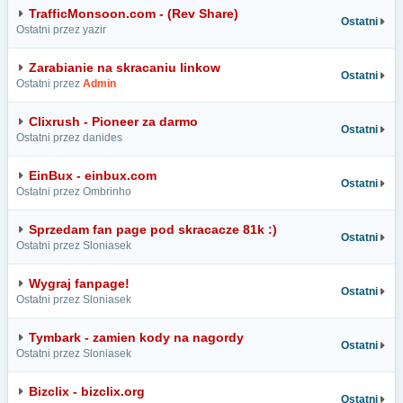
TrafficMonsoon.com - (Rev Share)
Ostatni
Ostatni przez yazir
Zarabianie na skracaniu linkow
Ostatni
Ostatni przez
Admin
Clixrush - Pioneer za darmo
Ostatni
Ostatni przez danides
EinBux - einbux.com
Ostatni
Ostatni przez Ombrinho
Sprzedam fan page pod skracacze 81k :)
Ostatni
Ostatni przez Sloniasek
Wygraj fanpage!
Ostatni
Ostatni przez Sloniasek
Tymbark - zamien kody na nagordy
Ostatni
Ostatni przez Sloniasek
Bizclix - bizclix.org
Ostatni