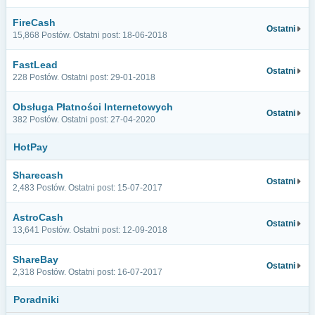
FireCash
Ostatni
15,868 Postów. Ostatni post: 18-06-2018
FastLead
Ostatni
228 Postów. Ostatni post: 29-01-2018
Obsługa Płatności Internetowych
Ostatni
382 Postów. Ostatni post: 27-04-2020
HotPay
Sharecash
Ostatni
2,483 Postów. Ostatni post: 15-07-2017
AstroCash
Ostatni
13,641 Postów. Ostatni post: 12-09-2018
ShareBay
Ostatni
2,318 Postów. Ostatni post: 16-07-2017
Poradniki