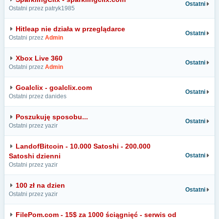
Ostatni
Ostatni przez patryk1985
Hitleap nie działa w przeglądarce
Ostatni
Ostatni przez
Admin
Xbox Live 360
Ostatni
Ostatni przez
Admin
Goalclix - goalclix.com
Ostatni
Ostatni przez danides
Poszukuję sposobu...
Ostatni
Ostatni przez yazir
LandofBitcoin - 10.000 Satoshi - 200.000
Satoshi dzienni
Ostatni
Ostatni przez yazir
100 zł na dzien
Ostatni
Ostatni przez yazir
FilePom.com - 15$ za 1000 ściągnięć - serwis od