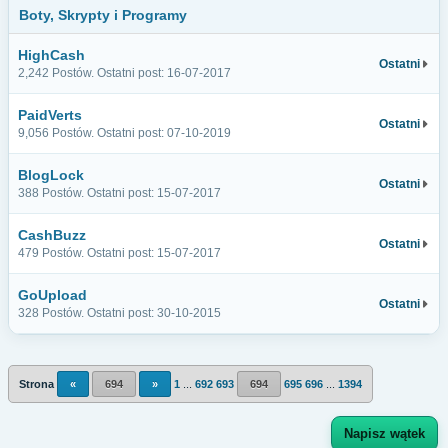
Boty, Skrypty i Programy
HighCash
Ostatni
2,242 Postów. Ostatni post: 16-07-2017
PaidVerts
Ostatni
9,056 Postów. Ostatni post: 07-10-2019
BlogLock
Ostatni
388 Postów. Ostatni post: 15-07-2017
CashBuzz
Ostatni
479 Postów. Ostatni post: 15-07-2017
GoUpload
Ostatni
328 Postów. Ostatni post: 30-10-2015
Strona
«
694
»
1
...
692
693
694
695
696
...
1394
Napisz wątek