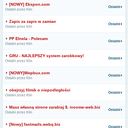
[NOWY] Ekspon.com
Ostatni
Ostatni przez Klin
Zapis za zapis w zamian
Ostatni
Ostatni przez Klin
PP Elnela - Polecam
Ostatni
Ostatni przez Klin
GRU - NAJLEPSZY system zarobkowy!
Ostatni
Ostatni przez Klin
[NOWY]Wepbux.com
Ostatni
Ostatni przez Klin
obejrzyj filmik o niepodległości
Ostatni
Ostatni przez Klin
Masz własną strone zarabiaj $. income-web.biz
Ostatni
Ostatni przez Klin
[Nowy] fastmails.webq.biz
Ostatni