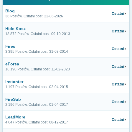
Blog
Ostatni
36 Postów. Ostatni post: 22-06-2026
Hide Kosz
Ostatni
18,872 Postów. Ostatni post: 09-10-2013
Fires
Ostatni
3,395 Postów. Ostatni post: 31-03-2014
eForsa
Ostatni
16,190 Postów. Ostatni post: 11-02-2023
Instanter
Ostatni
1,197 Postów. Ostatni post: 02-04-2015
FireSub
Ostatni
2,196 Postów. Ostatni post: 01-04-2017
LeadMore
Ostatni
4,647 Postów. Ostatni post: 08-12-2017