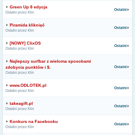
Green Up 8 edycja
Ostatni
Ostatni przez Klin
Piramida kliknięć
Ostatni
Ostatni przez Klin
[NOWY] ClixOS
Ostatni
Ostatni przez Klin
Najlepszy surfbar z wieloma sposobami
zdobycia punktów i $.
Ostatni
Ostatni przez Klin
www.ODLOTEK.pl
Ostatni
Ostatni przez Klin
takeagift.pl
Ostatni
Ostatni przez Klin
Konkurs na Facebooku
Ostatni
Ostatni przez Klin