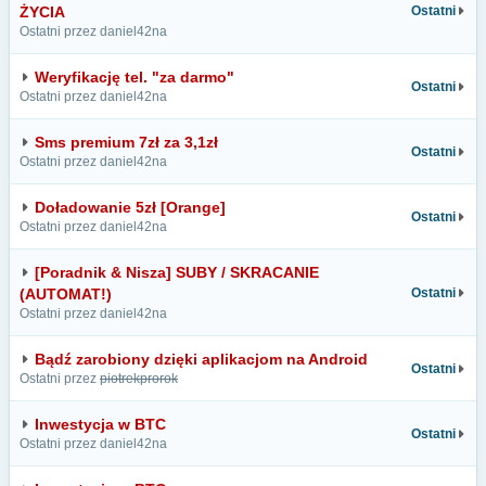
ŻYCIA
Ostatni
Ostatni przez daniel42na
Weryfikację tel. "za darmo"
Ostatni
Ostatni przez daniel42na
Sms premium 7zł za 3,1zł
Ostatni
Ostatni przez daniel42na
Doładowanie 5zł [Orange]
Ostatni
Ostatni przez daniel42na
[Poradnik & Nisza] SUBY / SKRACANIE
(AUTOMAT!)
Ostatni
Ostatni przez daniel42na
Bądź zarobiony dzięki aplikacjom na Android
Ostatni
Ostatni przez
piotrekprorok
Inwestycja w BTC
Ostatni
Ostatni przez daniel42na