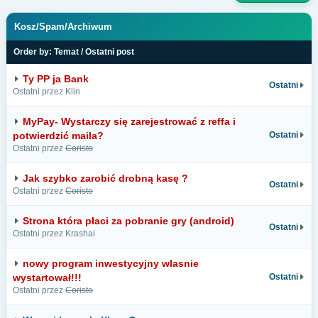
Kosz/Spam/Archiwum
Order by:
Temat
/
Ostatni post
Ty PP ja Bank
Ostatni
Ostatni przez Klin
MyPay- Wystarczy się zarejestrować z reffa i
potwierdzić maila?
Ostatni
Ostatni przez
Coristo
Jak szybko zarobić drobną kasę ?
Ostatni
Ostatni przez
Coristo
Strona która płaci za pobranie gry (android)
Ostatni
Ostatni przez Krashai
nowy program inwestycyjny wlasnie
wystartował!!!
Ostatni
Ostatni przez
Coristo