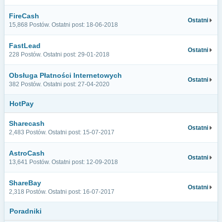
FireCash
Ostatni
15,868 Postów. Ostatni post: 18-06-2018
FastLead
Ostatni
228 Postów. Ostatni post: 29-01-2018
Obsługa Płatności Internetowych
Ostatni
382 Postów. Ostatni post: 27-04-2020
HotPay
Sharecash
Ostatni
2,483 Postów. Ostatni post: 15-07-2017
AstroCash
Ostatni
13,641 Postów. Ostatni post: 12-09-2018
ShareBay
Ostatni
2,318 Postów. Ostatni post: 16-07-2017
Poradniki