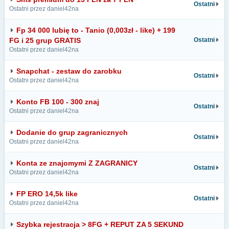
Ostatni
Ostatni przez daniel42na
Fp 34 000 lubię to - Tanio (0,003zł - like) + 199
FG i 25 grup GRATIS
Ostatni
Ostatni przez daniel42na
Snapchat - zestaw do zarobku
Ostatni
Ostatni przez daniel42na
Konto FB 100 - 300 znaj
Ostatni
Ostatni przez daniel42na
Dodanie do grup zagranicznych
Ostatni
Ostatni przez daniel42na
Konta ze znajomymi Z ZAGRANICY
Ostatni
Ostatni przez daniel42na
FP ERO 14,5k like
Ostatni
Ostatni przez daniel42na
Szybka rejestracja > 8FG + REPUT ZA 5 SEKUND