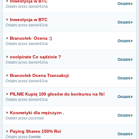
Inwestycja w BTC
Ostatni
Ostatni przez daniel42na
Inwestycja w BTC
Ostatni
Ostatni przez daniel42na
Branzolek- Ocena :)
Ostatni
Ostatni przez daniel42na
coolpirate Co sądzicie ?
Ostatni
Ostatni przez daniel42na
Branzolek Ocena Transakcji
Ostatni
Ostatni przez daniel42na
PILNIE Kupię 100 głosów do konkursu na fb!
Ostatni
Ostatni przez daniel42na
Kosmetyki dla mężczyzn .
Ostatni
Ostatni przez poczmail
Paying Shares 150% Roi
Ostatni
Ostatni przez
Coristo