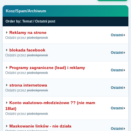
Kosz/Spam/Archiwum
Order by:
Temat
/
Ostatni post
Reklamy na strone
Ostatni
Ostatni przez
piotrekprorok
blokada facebook
Ostatni
Ostatni przez
piotrekprorok
Programy zagraniczne (lead) i reklamy
Ostatni
Ostatni przez
piotrekprorok
strona internetowa
Ostatni
Ostatni przez
piotrekprorok
Konto walutowo-młodzieżowe ?? (nie mam
18lat)
Ostatni
Ostatni przez
piotrekprorok
Maskowanie linków - nie działa
Ostatni