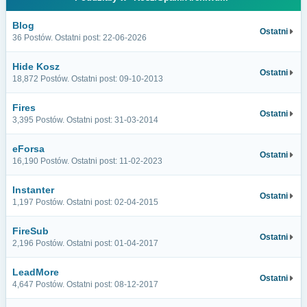
Blog
Ostatni
36 Postów. Ostatni post: 22-06-2026
Hide Kosz
Ostatni
18,872 Postów. Ostatni post: 09-10-2013
Fires
Ostatni
3,395 Postów. Ostatni post: 31-03-2014
eForsa
Ostatni
16,190 Postów. Ostatni post: 11-02-2023
Instanter
Ostatni
1,197 Postów. Ostatni post: 02-04-2015
FireSub
Ostatni
2,196 Postów. Ostatni post: 01-04-2017
LeadMore
Ostatni
4,647 Postów. Ostatni post: 08-12-2017