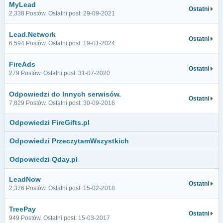
MyLead
Ostatni
2,338 Postów. Ostatni post: 29-09-2021
Lead.Network
Ostatni
6,594 Postów. Ostatni post: 19-01-2024
FireAds
Ostatni
279 Postów. Ostatni post: 31-07-2020
Odpowiedzi do Innych serwisów.
Ostatni
7,829 Postów. Ostatni post: 30-09-2016
Odpowiedzi FireGifts.pl
Odpowiedzi PrzeczytamWszystkich
Odpowiedzi Qday.pl
LeadNow
Ostatni
2,376 Postów. Ostatni post: 15-02-2018
TreePay
Ostatni
949 Postów. Ostatni post: 15-03-2017