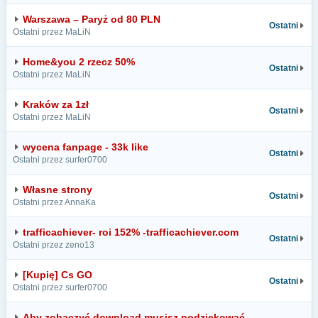
Warszawa – Paryż od 80 PLN
Ostatni
Ostatni przez MaLiN
Home&you 2 rzecz 50%
Ostatni
Ostatni przez MaLiN
Kraków za 1zł
Ostatni
Ostatni przez MaLiN
wycena fanpage - 33k like
Ostatni
Ostatni przez surfer0700
Własne strony
Ostatni
Ostatni przez AnnaKa
trafficachiever- roi 152% -trafficachiever.com
Ostatni
Ostatni przez zeno13
[Kupię] Cs GO
Ostatni
Ostatni przez surfer0700
Aby zobaczyć download musisz podziękować