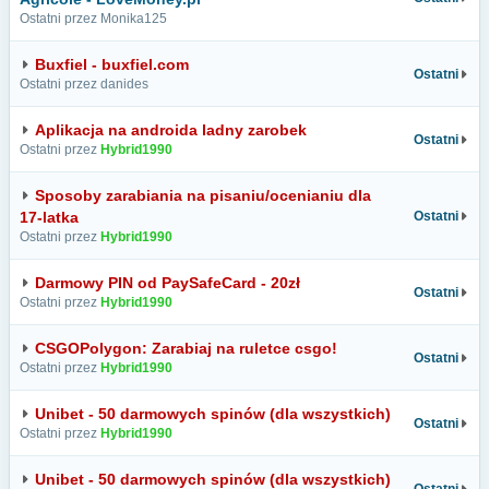
Ostatni przez Monika125
Buxfiel - buxfiel.com
Ostatni
Ostatni przez danides
Aplikacja na androida ladny zarobek
Ostatni
Ostatni przez
Hybrid1990
Sposoby zarabiania na pisaniu/ocenianiu dla
17-latka
Ostatni
Ostatni przez
Hybrid1990
Darmowy PIN od PaySafeCard - 20zł
Ostatni
Ostatni przez
Hybrid1990
CSGOPolygon: Zarabiaj na ruletce csgo!
Ostatni
Ostatni przez
Hybrid1990
Unibet - 50 darmowych spinów (dla wszystkich)
Ostatni
Ostatni przez
Hybrid1990
Unibet - 50 darmowych spinów (dla wszystkich)