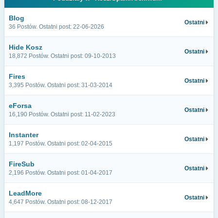
Blog
Ostatni
36 Postów. Ostatni post: 22-06-2026
Hide Kosz
Ostatni
18,872 Postów. Ostatni post: 09-10-2013
Fires
Ostatni
3,395 Postów. Ostatni post: 31-03-2014
eForsa
Ostatni
16,190 Postów. Ostatni post: 11-02-2023
Instanter
Ostatni
1,197 Postów. Ostatni post: 02-04-2015
FireSub
Ostatni
2,196 Postów. Ostatni post: 01-04-2017
LeadMore
Ostatni
4,647 Postów. Ostatni post: 08-12-2017