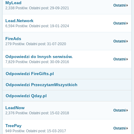
MyLead
Ostatni
2,338 Postów. Ostatni post: 29-09-2021
Lead.Network
Ostatni
6,594 Postów. Ostatni post: 19-01-2024
FireAds
Ostatni
279 Postów. Ostatni post: 31-07-2020
Odpowiedzi do Innych serwisów.
Ostatni
7,829 Postów. Ostatni post: 30-09-2016
Odpowiedzi FireGifts.pl
Odpowiedzi PrzeczytamWszystkich
Odpowiedzi Qday.pl
LeadNow
Ostatni
2,376 Postów. Ostatni post: 15-02-2018
TreePay
Ostatni
949 Postów. Ostatni post: 15-03-2017