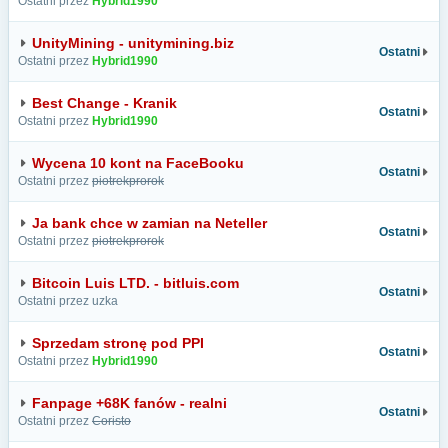
Ostatni przez
Hybrid1990
UnityMining - unitymining.biz
Ostatni
Ostatni przez
Hybrid1990
Best Change - Kranik
Ostatni
Ostatni przez
Hybrid1990
Wycena 10 kont na FaceBooku
Ostatni
Ostatni przez
piotrekprorok
Ja bank chce w zamian na Neteller
Ostatni
Ostatni przez
piotrekprorok
Bitcoin Luis LTD. - bitluis.com
Ostatni
Ostatni przez uzka
Sprzedam stronę pod PPI
Ostatni
Ostatni przez
Hybrid1990
Fanpage +68K fanów - realni
Ostatni
Ostatni przez
Coristo