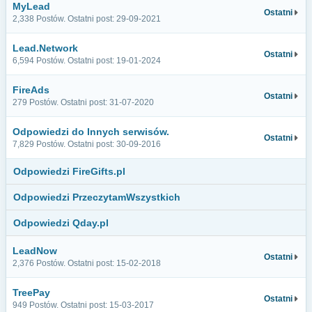
MyLead
Ostatni
2,338 Postów. Ostatni post: 29-09-2021
Lead.Network
Ostatni
6,594 Postów. Ostatni post: 19-01-2024
FireAds
Ostatni
279 Postów. Ostatni post: 31-07-2020
Odpowiedzi do Innych serwisów.
Ostatni
7,829 Postów. Ostatni post: 30-09-2016
Odpowiedzi FireGifts.pl
Odpowiedzi PrzeczytamWszystkich
Odpowiedzi Qday.pl
LeadNow
Ostatni
2,376 Postów. Ostatni post: 15-02-2018
TreePay
Ostatni
949 Postów. Ostatni post: 15-03-2017