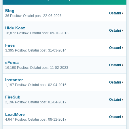
Blog
Ostatni
36 Postów. Ostatni post: 22-06-2026
Hide Kosz
Ostatni
18,872 Postów. Ostatni post: 09-10-2013
Fires
Ostatni
3,395 Postów. Ostatni post: 31-03-2014
eForsa
Ostatni
16,190 Postów. Ostatni post: 11-02-2023
Instanter
Ostatni
1,197 Postów. Ostatni post: 02-04-2015
FireSub
Ostatni
2,196 Postów. Ostatni post: 01-04-2017
LeadMore
Ostatni
4,647 Postów. Ostatni post: 08-12-2017