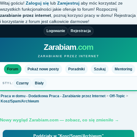
Witaj gościu!
Zaloguj się
lub
Zarejestruj
aby móc korzystać ze
wszystkich funkcjonalności jakie oferuje to forum! Rozpocznij
zarabianie przez internet
, poznaj korzysci pracy w domu! Rejestracja
i korzystanie z forum jest całkowicie darmowe!
Logowanie
Rejestracja
Zarabiam
.com
ZARABIANIE PRZEZ INTERNET
Forum
Pokaż nowe posty
Poradniki
Szukaj
Mentoring
Czarny
Biały
STYL:
Praca w domu - Dodatkowa Praca - Zarabianie przez Internet
>
Off-Topic
>
Kosz/Spam/Archiwum
Nowy wygląd Zarabiam.com — zobacz, co się zmieniło →
Poddziały w "Kosz/Spam/Archiwum"