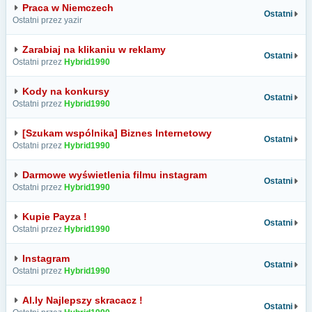
Praca w Niemczech
Ostatni
Ostatni przez yazir
Zarabiaj na klikaniu w reklamy
Ostatni
Ostatni przez
Hybrid1990
Kody na konkursy
Ostatni
Ostatni przez
Hybrid1990
[Szukam wspólnika] Biznes Internetowy
Ostatni
Ostatni przez
Hybrid1990
Darmowe wyświetlenia filmu instagram
Ostatni
Ostatni przez
Hybrid1990
Kupie Payza !
Ostatni
Ostatni przez
Hybrid1990
Instagram
Ostatni
Ostatni przez
Hybrid1990
Al.ly Najlepszy skracacz !
Ostatni