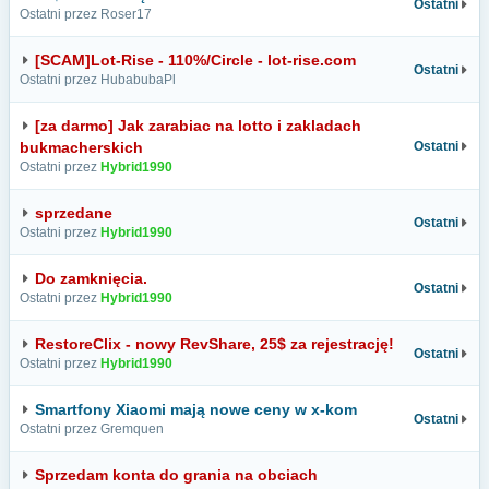
Ostatni
Ostatni przez Roser17
[SCAM]Lot-Rise - 110%/Circle - lot-rise.com
Ostatni
Ostatni przez HubabubaPl
[za darmo] Jak zarabiac na lotto i zakladach
bukmacherskich
Ostatni
Ostatni przez
Hybrid1990
sprzedane
Ostatni
Ostatni przez
Hybrid1990
Do zamknięcia.
Ostatni
Ostatni przez
Hybrid1990
RestoreClix - nowy RevShare, 25$ za rejestrację!
Ostatni
Ostatni przez
Hybrid1990
Smartfony Xiaomi mają nowe ceny w x-kom
Ostatni
Ostatni przez Gremquen
Sprzedam konta do grania na obciach