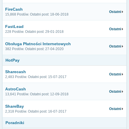
FireCash
Ostatni
15,868 Postów. Ostatni post: 18-06-2018
FastLead
Ostatni
228 Postów. Ostatni post: 29-01-2018
Obsługa Płatności Internetowych
Ostatni
382 Postów. Ostatni post: 27-04-2020
HotPay
Sharecash
Ostatni
2,483 Postów. Ostatni post: 15-07-2017
AstroCash
Ostatni
13,641 Postów. Ostatni post: 12-09-2018
ShareBay
Ostatni
2,318 Postów. Ostatni post: 16-07-2017
Poradniki