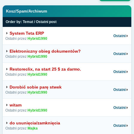
Kosz/Spam/Archiwum
Order by:
Temat
/
Ostatni post
System Teta ERP
Ostatni
Ostatni przez
Hybrid1990
Elektroniczny obieg dokumentów?
Ostatni
Ostatni przez
Hybrid1990
Restoreclix, na start 25 $ za darmo.
Ostatni
Ostatni przez
Hybrid1990
Dorobić sobie parę stwek
Ostatni
Ostatni przez
Hybrid1990
witam
Ostatni
Ostatni przez
Hybrid1990
do usunięcia/zamknięcia
Ostatni
Ostatni przez
Majka