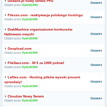
Dodane.pl nowy serwis PPD
Ostatni
Ostatni przez
Hybrid1990
Filesso.com - reaktywacja polskiego hostingu
Ostatni
Ostatni przez
Hybrid1990
DrakMachine organizatorem konkursów
Halloween-owych!
Ostatni
Ostatni przez
Hybrid1990
Geupload.com
Ostatni
Ostatni przez
Hybrid1990
FileSaur.com - 30 € za 1000 pobrań
Ostatni
Ostatni przez
Hybrid1990
Lafiles.com - Hosting plików wysoki procent
sprzedaży!
Ostatni
Ostatni przez
Hybrid1990
Cloudzer Nowy Serwis
Ostatni
Ostatni przez
Hybrid1990