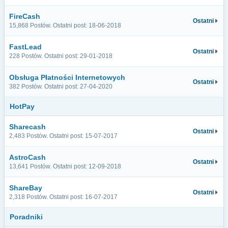
FireCash
Ostatni
15,868 Postów. Ostatni post: 18-06-2018
FastLead
Ostatni
228 Postów. Ostatni post: 29-01-2018
Obsługa Płatności Internetowych
Ostatni
382 Postów. Ostatni post: 27-04-2020
HotPay
Sharecash
Ostatni
2,483 Postów. Ostatni post: 15-07-2017
AstroCash
Ostatni
13,641 Postów. Ostatni post: 12-09-2018
ShareBay
Ostatni
2,318 Postów. Ostatni post: 16-07-2017
Poradniki