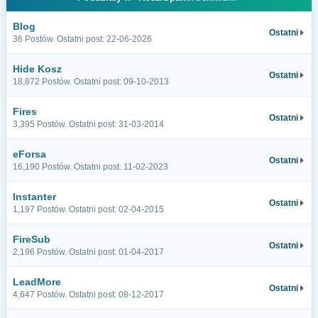
Blog
Ostatni
36 Postów. Ostatni post: 22-06-2026
Hide Kosz
Ostatni
18,872 Postów. Ostatni post: 09-10-2013
Fires
Ostatni
3,395 Postów. Ostatni post: 31-03-2014
eForsa
Ostatni
16,190 Postów. Ostatni post: 11-02-2023
Instanter
Ostatni
1,197 Postów. Ostatni post: 02-04-2015
FireSub
Ostatni
2,196 Postów. Ostatni post: 01-04-2017
LeadMore
Ostatni
4,647 Postów. Ostatni post: 08-12-2017