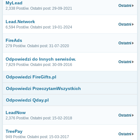
MyLead
Ostatni
2,338 Postów. Ostatni post: 29-09-2021
Lead.Network
Ostatni
6,594 Postów. Ostatni post: 19-01-2024
FireAds
Ostatni
279 Postów. Ostatni post: 31-07-2020
Odpowiedzi do Innych serwisów.
Ostatni
7,829 Postów. Ostatni post: 30-09-2016
Odpowiedzi FireGifts.pl
Odpowiedzi PrzeczytamWszystkich
Odpowiedzi Qday.pl
LeadNow
Ostatni
2,376 Postów. Ostatni post: 15-02-2018
TreePay
Ostatni
949 Postów. Ostatni post: 15-03-2017