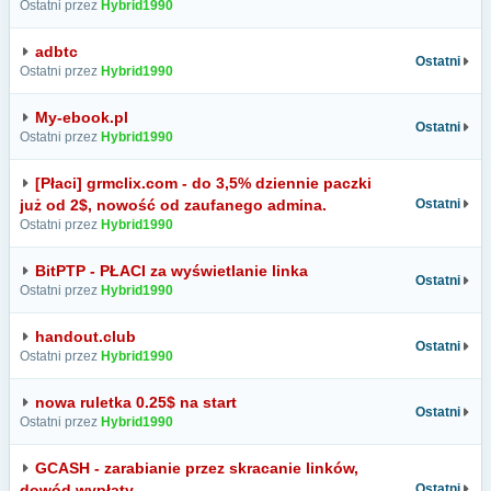
Ostatni przez
Hybrid1990
adbtc
Ostatni
Ostatni przez
Hybrid1990
My-ebook.pl
Ostatni
Ostatni przez
Hybrid1990
[Płaci] grmclix.com - do 3,5% dziennie paczki
już od 2$, nowość od zaufanego admina.
Ostatni
Ostatni przez
Hybrid1990
BitPTP - PŁACI za wyświetlanie linka
Ostatni
Ostatni przez
Hybrid1990
handout.club
Ostatni
Ostatni przez
Hybrid1990
nowa ruletka 0.25$ na start
Ostatni
Ostatni przez
Hybrid1990
GCASH - zarabianie przez skracanie linków,
dowód wypłaty
Ostatni