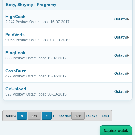
Boty, Skrypty i Programy
HighCash
Ostatni
2,242 Postów. Ostatni post: 16-07-2017
PaidVerts
Ostatni
9,056 Postów. Ostatni post: 07-10-2019
BlogLock
Ostatni
388 Postów. Ostatni post: 15-07-2017
CashBuzz
Ostatni
479 Postów. Ostatni post: 15-07-2017
GoUpload
Ostatni
328 Postów. Ostatni post: 30-10-2015
Strona
«
470
»
1
...
468
469
470
471
472
...
1394
Napisz wątek