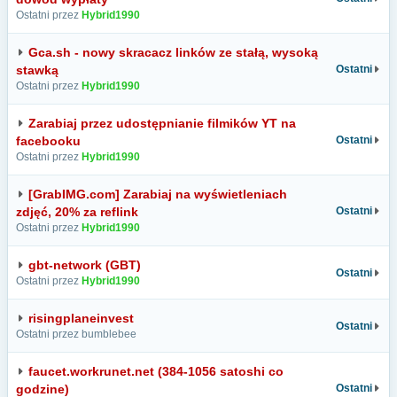
Ostatni przez
Hybrid1990
Gca.sh - nowy skracacz linków ze stałą, wysoką
stawką
Ostatni
Ostatni przez
Hybrid1990
Zarabiaj przez udostępnianie filmików YT na
facebooku
Ostatni
Ostatni przez
Hybrid1990
[GrabIMG.com] Zarabiaj na wyświetleniach
zdjęć, 20% za reflink
Ostatni
Ostatni przez
Hybrid1990
gbt-network (GBT)
Ostatni
Ostatni przez
Hybrid1990
risingplaneinvest
Ostatni
Ostatni przez bumblebee
faucet.workrunet.net (384-1056 satoshi co
godzine)
Ostatni