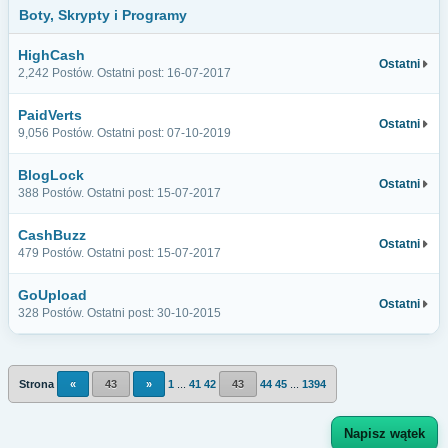
Boty, Skrypty i Programy
HighCash
Ostatni
2,242 Postów. Ostatni post: 16-07-2017
PaidVerts
Ostatni
9,056 Postów. Ostatni post: 07-10-2019
BlogLock
Ostatni
388 Postów. Ostatni post: 15-07-2017
CashBuzz
Ostatni
479 Postów. Ostatni post: 15-07-2017
GoUpload
Ostatni
328 Postów. Ostatni post: 30-10-2015
Strona
«
43
»
1
...
41
42
43
44
45
...
1394
Napisz wątek