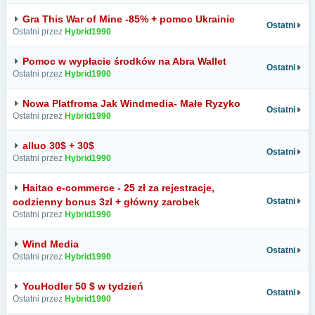
Gra This War of Mine -85% + pomoc Ukrainie
Ostatni
Ostatni przez
Hybrid1990
Pomoc w wypłacie środków na Abra Wallet
Ostatni
Ostatni przez
Hybrid1990
Nowa Platfroma Jak Windmedia- Małe Ryzyko
Ostatni
Ostatni przez
Hybrid1990
alluo 30$ + 30$
Ostatni
Ostatni przez
Hybrid1990
Haitao e-commerce - 25 zł za rejestracje,
codzienny bonus 3zl + główny zarobek
Ostatni
Ostatni przez
Hybrid1990
Wind Media
Ostatni
Ostatni przez
Hybrid1990
YouHodler 50 $ w tydzień
Ostatni
Ostatni przez
Hybrid1990