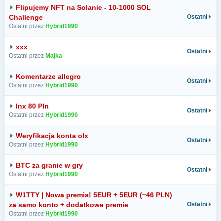
Flipujemy NFT na Solanie - 10-1000 SOL
Challenge
Ostatni
Ostatni przez
Hybrid1990
xxx
Ostatni
Ostatni przez
Majka
Komentarze allegro
Ostatni
Ostatni przez
Hybrid1990
Inx 80 Pln
Ostatni
Ostatni przez
Hybrid1990
Weryfikacja konta olx
Ostatni
Ostatni przez
Hybrid1990
BTC za granie w gry
Ostatni
Ostatni przez
Hybrid1990
W1TTY | Nowa premia! 5EUR + 5EUR (~46 PLN)
za samo konto + dodatkowe premie
Ostatni
Ostatni przez
Hybrid1990