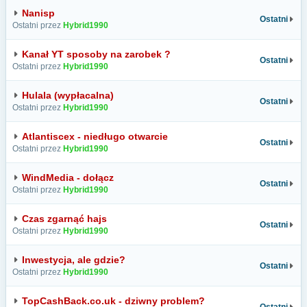
Nanisp
Ostatni
Ostatni przez
Hybrid1990
Kanał YT sposoby na zarobek ?
Ostatni
Ostatni przez
Hybrid1990
Hulala (wypłacalna)
Ostatni
Ostatni przez
Hybrid1990
Atlantiscex - niedługo otwarcie
Ostatni
Ostatni przez
Hybrid1990
WindMedia - dołącz
Ostatni
Ostatni przez
Hybrid1990
Czas zgarnąć hajs
Ostatni
Ostatni przez
Hybrid1990
Inwestycja, ale gdzie?
Ostatni
Ostatni przez
Hybrid1990
TopCashBack.co.uk - dziwny problem?