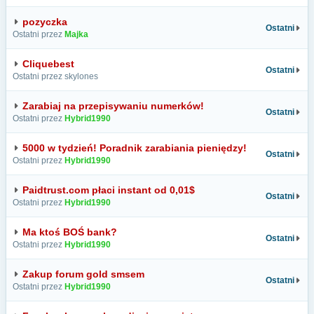
pozyczka
Ostatni
Ostatni przez
Majka
Cliquebest
Ostatni
Ostatni przez skylones
Zarabiaj na przepisywaniu numerków!
Ostatni
Ostatni przez
Hybrid1990
5000 w tydzień! Poradnik zarabiania pieniędzy!
Ostatni
Ostatni przez
Hybrid1990
Paidtrust.com płaci instant od 0,01$
Ostatni
Ostatni przez
Hybrid1990
Ma ktoś BOŚ bank?
Ostatni
Ostatni przez
Hybrid1990
Zakup forum gold smsem
Ostatni
Ostatni przez
Hybrid1990