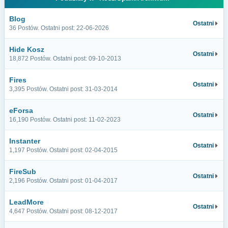
Blog
Ostatni
36 Postów. Ostatni post: 22-06-2026
Hide Kosz
Ostatni
18,872 Postów. Ostatni post: 09-10-2013
Fires
Ostatni
3,395 Postów. Ostatni post: 31-03-2014
eForsa
Ostatni
16,190 Postów. Ostatni post: 11-02-2023
Instanter
Ostatni
1,197 Postów. Ostatni post: 02-04-2015
FireSub
Ostatni
2,196 Postów. Ostatni post: 01-04-2017
LeadMore
Ostatni
4,647 Postów. Ostatni post: 08-12-2017