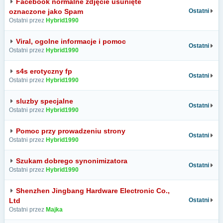
Facebook normalne zdjęcie usunięte
oznaczone jako Spam
Ostatni
Ostatni przez
Hybrid1990
Viral, ogolne informacje i pomoc
Ostatni
Ostatni przez
Hybrid1990
s4s erotyczny fp
Ostatni
Ostatni przez
Hybrid1990
sluzby specjalne
Ostatni
Ostatni przez
Hybrid1990
Pomoc przy prowadzeniu strony
Ostatni
Ostatni przez
Hybrid1990
Szukam dobrego synonimizatora
Ostatni
Ostatni przez
Hybrid1990
Shenzhen Jingbang Hardware Electronic Co.,
Ltd
Ostatni
Ostatni przez
Majka