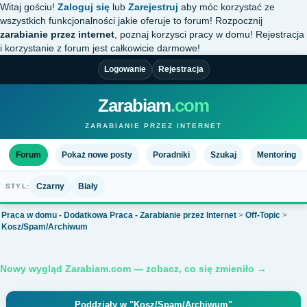
Witaj gościu!
Zaloguj się
lub
Zarejestruj
aby móc korzystać ze
wszystkich funkcjonalności jakie oferuje to forum! Rozpocznij
zarabianie przez internet
, poznaj korzysci pracy w domu! Rejestracja
i korzystanie z forum jest całkowicie darmowe!
Logowanie
Rejestracja
Zarabiam
.com
ZARABIANIE PRZEZ INTERNET
Forum
Pokaż nowe posty
Poradniki
Szukaj
Mentoring
Czarny
Biały
STYL:
Praca w domu - Dodatkowa Praca - Zarabianie przez Internet
>
Off-Topic
>
Kosz/Spam/Archiwum
Nowy wygląd Zarabiam.com — zobacz, co się zmieniło →
Poddziały w "Kosz/Spam/Archiwum"