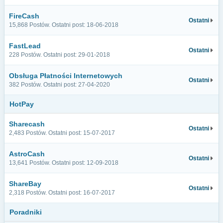
FireCash
Ostatni
15,868 Postów. Ostatni post: 18-06-2018
FastLead
Ostatni
228 Postów. Ostatni post: 29-01-2018
Obsługa Płatności Internetowych
Ostatni
382 Postów. Ostatni post: 27-04-2020
HotPay
Sharecash
Ostatni
2,483 Postów. Ostatni post: 15-07-2017
AstroCash
Ostatni
13,641 Postów. Ostatni post: 12-09-2018
ShareBay
Ostatni
2,318 Postów. Ostatni post: 16-07-2017
Poradniki