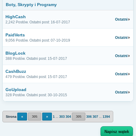
Boty, Skrypty i Programy
HighCash
Ostatni
2,242 Postów. Ostatni post: 16-07-2017
PaidVerts
Ostatni
9,056 Postów. Ostatni post: 07-10-2019
BlogLock
Ostatni
388 Postów. Ostatni post: 15-07-2017
CashBuzz
Ostatni
479 Postów. Ostatni post: 15-07-2017
GoUpload
Ostatni
328 Postów. Ostatni post: 30-10-2015
Strona
«
305
»
1
...
303
304
305
306
307
...
1394
Napisz wątek