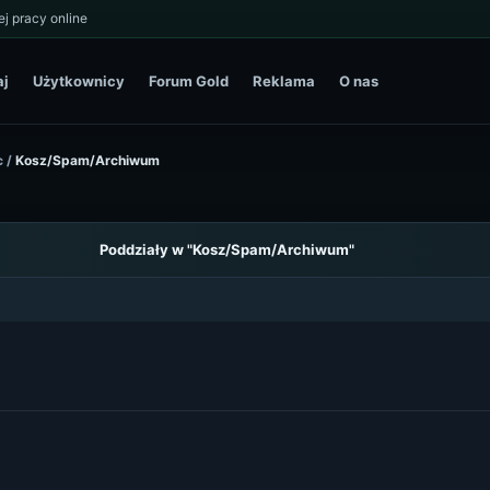
j pracy online
aj
Użytkownicy
Forum Gold
Reklama
O nas
c
/
Kosz/Spam/Archiwum
Poddziały w "Kosz/Spam/Archiwum"