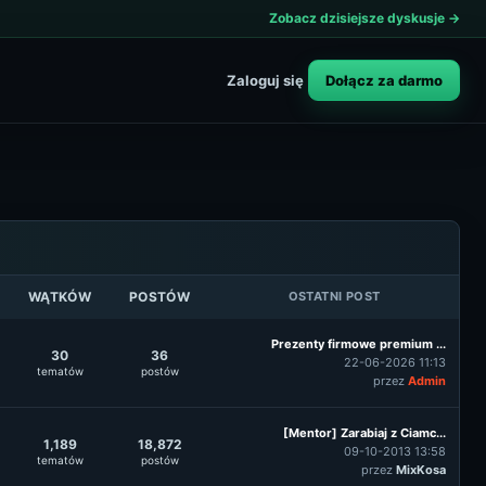
Zobacz dzisiejsze dyskusje →
Dołącz za darmo
Zaloguj się
WĄTKÓW
POSTÓW
OSTATNI POST
Prezenty firmowe premium ...
30
36
22-06-2026 11:13
tematów
postów
przez
Admin
[Mentor] Zarabiaj z Ciamc...
1,189
18,872
09-10-2013 13:58
tematów
postów
przez
MixKosa