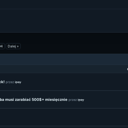
94
Dalej »
ck!
przez
ipay
oba musi zarabiać 500$+ miesięcznie
przez
ipay