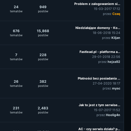
Problem z zalogowaniem si...
24
949
15-03-2017 17:12
tematów
postów
przez
Czaq
Niedziałające domeny - Ko...
676
15,868
18-06-2018 15:24
tematów
postów
przez
Kiljan
Fastlead.pl - platforma a...
7
228
29-01-2018 22:56
tematów
postów
przez
hejza92
Płatności bez posiadania ...
26
382
27-04-2020 18:17
tematów
postów
przez
mysc
Jak to jest z tym serwise...
231
2,483
15-07-2017 11:52
tematów
postów
przez
Hoolig4n
AC - czy serwis działa? p...