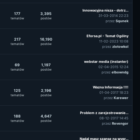
Innowacyjna nisza - dotrz...
177
3,395
31-03-2014 22:23
tematów
postów
przez
Squnek
Eforsa.pl - Temat Ogólny
217
16,190
11-02-2023 10:08
tematów
postów
przez
zlotowkol
webstar media (instanter)
69
1,197
02-04-2015 12:24
tematów
postów
przez
elbowndg
Wazna Informacja !!!!
125
2,196
01-04-2017 18:23
tematów
postów
przez
Karewer
Problem z zarejestrowanie...
188
4,647
08-12-2017 14:45
tematów
postów
przez
Revengor
Nadal masz szansę na wygr...