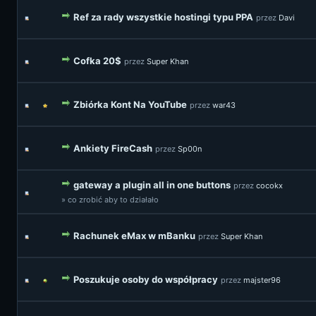
Ref za rady wszystkie hostingi typu PPA
przez
Davi
Cofka 20$
przez
Super Khan
Zbiórka Kont Na YouTube
przez
war43
Ankiety FireCash
przez
Sp00n
gateway a plugin all in one buttons
przez
cocokx
» co zrobić aby to działało
Rachunek eMax w mBanku
przez
Super Khan
Poszukuje osoby do współpracy
przez
majster96