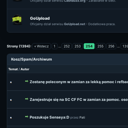
Oficjalny dział serwisu
CashBuzz.org
- Zarabianie w sieci.
GoUpload
Oficjalny dział serwisu
GoUpload.net
- Dodatkowa praca.
Strony (1394):
« Wstecz
1
...
252
253
254
255
256
...
13
Kosz/Spam/Archiwum
Temat
/
Autor
Zostanę poleconym w zamian za lekką pomoc i refba
Zarejestruje się na SC CF FC w zamian za pomoc. os
Poszukuje Senseya:D
przez
Pati