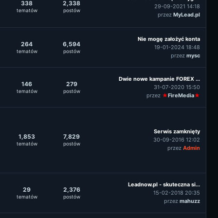
338
2,338
29-09-2021 14:18
tematów
postów
przez
MyLead.pl
Nie mogę założyć konta
264
6,594
19-01-2024 18:48
tematów
postów
przez
mysc
Dwie nowe kampanie FOREX ...
146
279
31-07-2020 15:50
tematów
postów
przez
★
FireMedia
★
Serwis zamknięty
1,853
7,829
30-09-2016 12:02
tematów
postów
przez
Admin
Leadnow.pl - skuteczna si...
29
2,376
15-02-2018 20:35
tematów
postów
przez
mahuzz