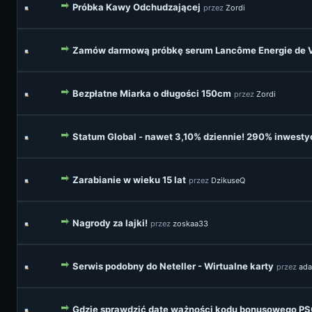
Próbka Kawy Odchudzającej
przez
Zordi
Zamów darmową próbkę serum Lancôme Energie de 
Bezpłatne Miarka o długości 150cm
przez
Zordi
Statum Global - nawet 3,10% dziennie! 290% inwestyc
Zarabianie w wieku 15 lat
przez
DzikuseQ
Nagrody za lajki!
przez
zoskaa33
Serwis podobny do Neteller - Wirtualne karty
przez
ad
Gdzie sprawdzić datę ważności kodu bonusowego P