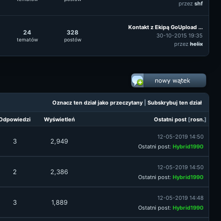
przez
shf
Kontakt z Ekipą GoUpload ...
24
328
30-10-2015 19:35
tematów
postów
przez
helix
Oznacz ten dział jako przeczytany
|
Subskrybuj ten dział
Odpowiedzi
Wyświetleń
Ostatni post
[
rosn.
]
12-05-2019 14:50
3
2,949
Ostatni post
:
Hybrid1990
12-05-2019 14:50
2
2,386
Ostatni post
:
Hybrid1990
12-05-2019 14:48
3
1,889
Ostatni post
:
Hybrid1990