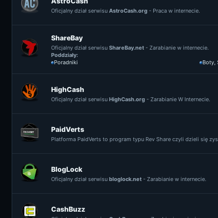
AstroCash
Oficjalny dział serwisu
AstroCash.org
- Praca w internecie.
ShareBay
Oficjalny dział serwisu
ShareBay.net
- Zarabianie w internecie.
Poddziały:
Poradniki
Boty,
HighCash
Oficjalny dział serwisu
HighCash.org
- Zarabianie W Internecie.
PaidVerts
Platforma PaidVerts to program typu Rev Share czyli dzieli się z
BlogLock
Oficjalny dział serwisu
bloglock.net
- Zarabianie w internecie.
CashBuzz