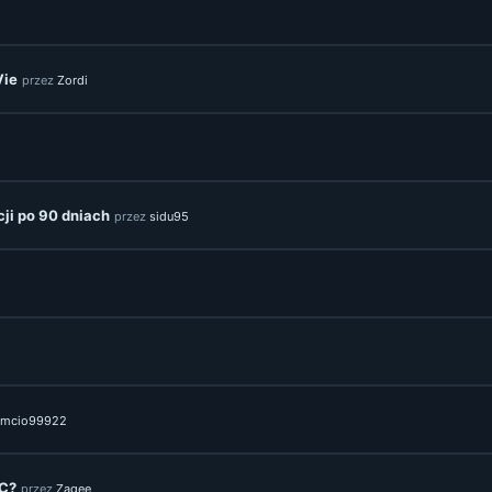
Vie
przez
Zordi
ji po 90 dniach
przez
sidu95
amcio99922
SC?
przez
Zagee