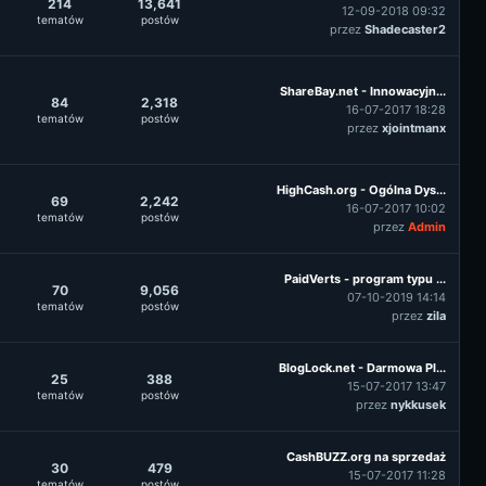
214
13,641
12-09-2018 09:32
tematów
postów
przez
Shadecaster2
ShareBay.net - Innowacyjn...
84
2,318
16-07-2017 18:28
tematów
postów
przez
xjointmanx
HighCash.org - Ogólna Dys...
69
2,242
16-07-2017 10:02
tematów
postów
przez
Admin
PaidVerts - program typu ...
70
9,056
07-10-2019 14:14
tematów
postów
przez
zila
BlogLock.net - Darmowa Pl...
25
388
15-07-2017 13:47
tematów
postów
przez
nykkusek
CashBUZZ.org na sprzedaż
30
479
15-07-2017 11:28
tematów
postów