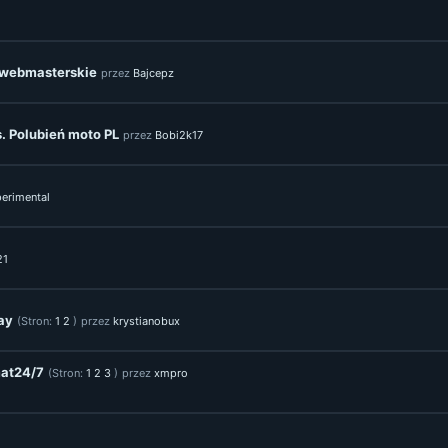
 webmasterskie
przez
Bajcepz
. Polubień moto PL
przez
Bobi2k17
erimental
21
ay
(Stron:
1
2
)
przez
krystianobux
at24/7
(Stron:
1
2
3
)
przez
xmpro