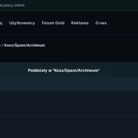
j pracy online
aj
Użytkownicy
Forum Gold
Reklama
O nas
c
/
Kosz/Spam/Archiwum
Poddziały w "Kosz/Spam/Archiwum"