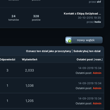
przez
shf
Kontakt z Ekipą GoUpload ...
24
328
30-10-2015 19:35
tematów
postów
przez
helix
Oznacz ten dział jako przeczytany
|
Subskrybuj ten dział
Odpowiedzi
Wyświetleń
Ostatni post
[
rosn.
]
14-09-2019 15:34
3
2,033
Ostatni post
:
Admin
14-09-2019 15:34
1
1,036
Ostatni post
:
Admin
14-09-2019 15:34
1
1,205
Ostatni post
:
Admin