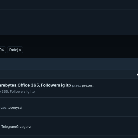
94
Dalej »
ebytes,Office 365, Followers ig itp
przez
prezes.
365, Followers ig itp
rzez
toomysai
z
TelegramGrzegorz