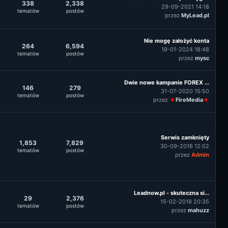
338
2,338
29-09-2021 14:18
tematów
postów
przez
MyLead.pl
Nie mogę założyć konta
264
6,594
19-01-2024 18:48
tematów
postów
przez
mysc
Dwie nowe kampanie FOREX ...
146
279
31-07-2020 15:50
tematów
postów
przez
★
FireMedia
★
Serwis zamknięty
1,853
7,829
30-09-2016 12:02
tematów
postów
przez
Admin
Leadnow.pl - skuteczna si...
29
2,376
15-02-2018 20:35
tematów
postów
przez
mahuzz