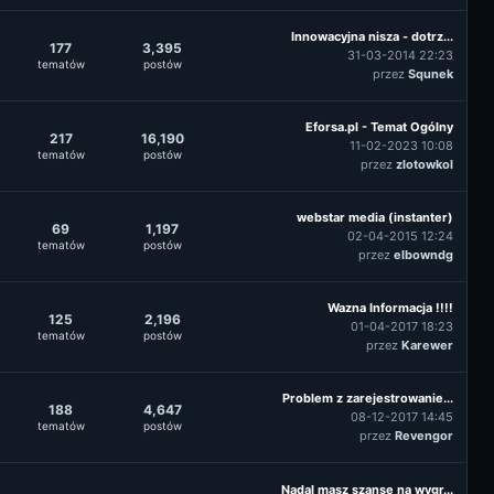
Innowacyjna nisza - dotrz...
177
3,395
31-03-2014 22:23
tematów
postów
przez
Squnek
Eforsa.pl - Temat Ogólny
217
16,190
11-02-2023 10:08
tematów
postów
przez
zlotowkol
webstar media (instanter)
69
1,197
02-04-2015 12:24
tematów
postów
przez
elbowndg
Wazna Informacja !!!!
125
2,196
01-04-2017 18:23
tematów
postów
przez
Karewer
Problem z zarejestrowanie...
188
4,647
08-12-2017 14:45
tematów
postów
przez
Revengor
Nadal masz szansę na wygr...