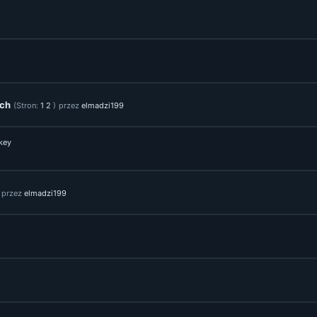
ych
(Stron:
1
2
)
przez
elmadzi199
key
przez
elmadzi199