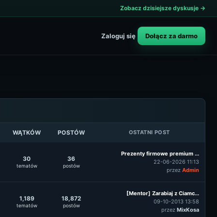
Zobacz dzisiejsze dyskusje →
Dołącz za darmo
Zaloguj się
WĄTKÓW
POSTÓW
OSTATNI POST
Prezenty firmowe premium ...
30
36
22-06-2026 11:13
tematów
postów
przez
Admin
[Mentor] Zarabiaj z Ciamc...
1,189
18,872
09-10-2013 13:58
tematów
postów
przez
MixKosa