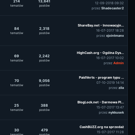
214
13,641
12-09-2018 09:32
tematów
postów
przez
Shadecaster2
ShareBay.net - Innowacyjn...
84
2,318
16-07-2017 18:28
tematów
postów
przez
xjointmanx
HighCash.org - Ogólna Dys...
69
2,242
16-07-2017 10:02
tematów
postów
przez
Admin
PaidVerts - program typu ...
70
9,056
07-10-2019 14:14
tematów
postów
przez
zila
BlogLock.net - Darmowa Pl...
25
388
15-07-2017 13:47
tematów
postów
przez
nykkusek
CashBUZZ.org na sprzedaż
30
479
15-07-2017 11:28
tematów
postów