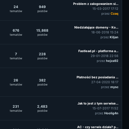
Problem z zalogowaniem si...
24
949
15-03-2017 17:12
tematów
postów
przez
Czaq
Niedziałające domeny - Ko...
676
15,868
18-06-2018 15:24
tematów
postów
przez
Kiljan
Fastlead.pl - platforma a...
7
228
29-01-2018 22:56
tematów
postów
przez
hejza92
Płatności bez posiadania ...
26
382
27-04-2020 18:17
tematów
postów
przez
mysc
Jak to jest z tym serwise...
231
2,483
15-07-2017 11:52
tematów
postów
przez
Hoolig4n
AC - czy serwis działa? p...