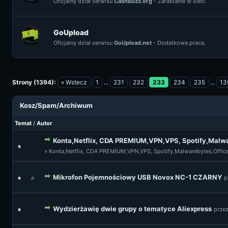
Oficjalny dział serwisu
CashBuzz.org
- Zarabianie w sieci.
GoUpload
Oficjalny dział serwisu
GoUpload.net
- Dodatkowa praca.
Strony (1394):
« Wstecz
1
...
231
232
233
234
235
...
13
Kosz/Spam/Archiwum
Temat
/
Autor
Konta,Netflix, CDA PREMIUM,VPN,VPS, Spotify,Malwar
» Konta,Netflix, CDA PREMIUM,VPN,VPS, Spotify,Malwarebytes,Office 
Mikrofon Pojemnościowy USB Novox NC-1 CZARNY
p
Wydzierżawię dwie grupy o tematyce Aliexpress
prze