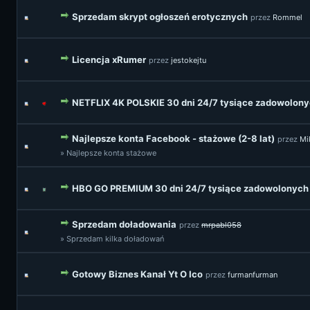
Sprzedam skrypt ogłoszeń erotycznych
przez
Rommel
Licencja xRumer
przez
jestokejtu
NETFLIX 4K POLSKIE 30 dni 24/7 tysiące zadowolon
Najlepsze konta Facebook - stażowe (2-8 lat)
przez
Mi
» Najlepsze konta stażowe
HBO GO PREMIUM 30 dni 24/7 tysiące zadowolonych
Sprzedam doładowania
przez
mrpabl058
» Sprzedam kilka doładowań
Gotowy Biznes Kanał Yt O Ico
przez
furmanfurman