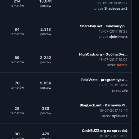
214
13,641
12-09-2018 09:32
tematów
postów
przez
Shadecaster2
ShareBay.net - Innowacyjn...
84
2,318
16-07-2017 18:28
tematów
postów
przez
xjointmanx
HighCash.org - Ogólna Dys...
69
2,242
16-07-2017 10:02
tematów
postów
przez
Admin
PaidVerts - program typu ...
70
9,056
07-10-2019 14:14
tematów
postów
przez
zila
BlogLock.net - Darmowa Pl...
25
388
15-07-2017 13:47
tematów
postów
przez
nykkusek
CashBUZZ.org na sprzedaż
30
479
15-07-2017 11:28
tematów
postów