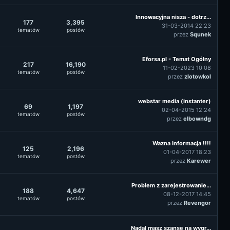
Innowacyjna nisza - dotrz...
177
3,395
31-03-2014 22:23
tematów
postów
przez
Squnek
Eforsa.pl - Temat Ogólny
217
16,190
11-02-2023 10:08
tematów
postów
przez
zlotowkol
webstar media (instanter)
69
1,197
02-04-2015 12:24
tematów
postów
przez
elbowndg
Wazna Informacja !!!!
125
2,196
01-04-2017 18:23
tematów
postów
przez
Karewer
Problem z zarejestrowanie...
188
4,647
08-12-2017 14:45
tematów
postów
przez
Revengor
Nadal masz szansę na wygr...