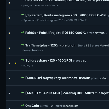
Capital7.cc - 7% dziennie przez 30 dni / 110% po 7 dn
» program admina carbon7.cc
[Sprzedam] Konta instagram 700 - 4600 FOLLOW PL
» Sprzedam Konta instagram 700 - 4600 FOLLOW PL
PaidSo - Polski Projekt, ROI 140-200%.
przez
slayer999
Trafficnetplus - 120% - prelunch
(Stron:
1
2
)
przez
MakeM
» Nowy Revshare
Solidrevshare -120 - 160%ROI
przez
bald
» nowy rs
[AIRDROP] Największy Airdrop w Historii!
przez
_xy1o_
[ANKIETY I APLIKACJE] Zarabiaj 300-500zł miesięcz
OneCoin
(Stron:
1
2
)
przez
macoperate