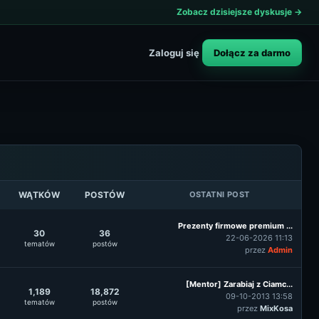
Zobacz dzisiejsze dyskusje →
Dołącz za darmo
Zaloguj się
WĄTKÓW
POSTÓW
OSTATNI POST
Prezenty firmowe premium ...
30
36
22-06-2026 11:13
tematów
postów
przez
Admin
[Mentor] Zarabiaj z Ciamc...
1,189
18,872
09-10-2013 13:58
tematów
postów
przez
MixKosa