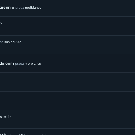
dziennie
przez
mojbiznes
5
zez
kanibal54d
ade.com
przez
mojbiznes
siekbiz