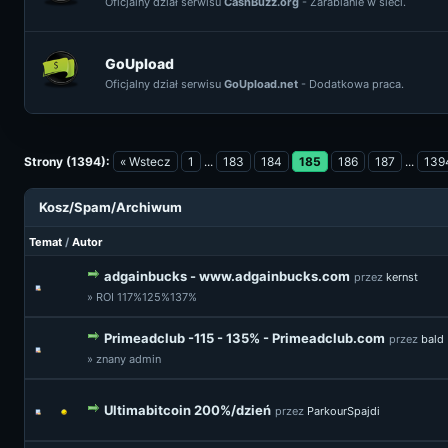
Oficjalny dział serwisu
CashBuzz.org
- Zarabianie w sieci.
GoUpload
Oficjalny dział serwisu
GoUpload.net
- Dodatkowa praca.
Strony (1394):
« Wstecz
1
...
183
184
185
186
187
...
139
Kosz/Spam/Archiwum
Temat
/
Autor
adgainbucks - www.adgainbucks.com
przez
kernst
» ROI 117%125%137%
Primeadclub -115 - 135% - Primeadclub.com
przez
bald
» znany admin
Ultimabitcoin 200%/dzień
przez
ParkourSpajdi