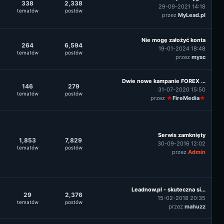
338
2,338
29-09-2021 14:18
tematów
postów
przez
MyLead.pl
Nie mogę założyć konta
264
6,594
19-01-2024 18:48
tematów
postów
przez
mysc
Dwie nowe kampanie FOREX ...
146
279
31-07-2020 15:50
tematów
postów
przez
★
FireMedia
★
Serwis zamknięty
1,853
7,829
30-09-2016 12:02
tematów
postów
przez
Admin
Leadnow.pl - skuteczna si...
29
2,376
15-02-2018 20:35
tematów
postów
przez
mahuzz