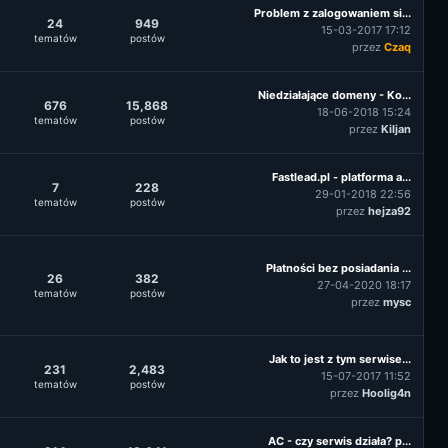
Problem z zalogowaniem si...
24
949
15-03-2017 17:12
tematów
postów
przez
Czaq
Niedziałające domeny - Ko...
676
15,868
18-06-2018 15:24
tematów
postów
przez
Kiljan
Fastlead.pl - platforma a...
7
228
29-01-2018 22:56
tematów
postów
przez
hejza92
Płatności bez posiadania ...
26
382
27-04-2020 18:17
tematów
postów
przez
mysc
Jak to jest z tym serwise...
231
2,483
15-07-2017 11:52
tematów
postów
przez
Hoolig4n
AC - czy serwis działa? p...