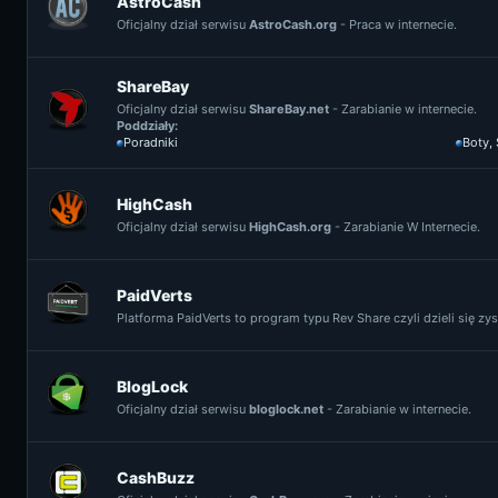
AstroCash
Oficjalny dział serwisu
AstroCash.org
- Praca w internecie.
ShareBay
Oficjalny dział serwisu
ShareBay.net
- Zarabianie w internecie.
Poddziały:
Poradniki
Boty,
HighCash
Oficjalny dział serwisu
HighCash.org
- Zarabianie W Internecie.
PaidVerts
Platforma PaidVerts to program typu Rev Share czyli dzieli się z
BlogLock
Oficjalny dział serwisu
bloglock.net
- Zarabianie w internecie.
CashBuzz