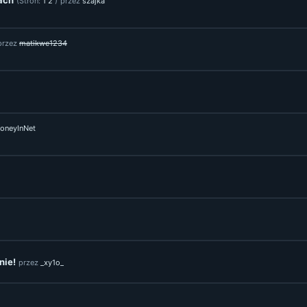
iach
(Stron:
1
2
)
przez
szajka
przez
matikwe1234
oneyInNet
nie!
przez
_xy1o_