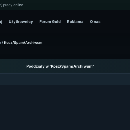
j pracy online
aj
Użytkownicy
Forum Gold
Reklama
O nas
c
/
Kosz/Spam/Archiwum
Poddziały w "Kosz/Spam/Archiwum"