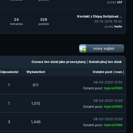
przez
shf
Kontakt z Ekipą GoUpload ...
24
328
30-10-2015 19:35
tematów
postów
przez
helix
Oznacz ten dział jako przeczytany
|
Subskrybuj ten dział
Odpowiedzi
Wyświetleń
Ostatni post
[
rosn.
]
08-03-2020 13:50
1
911
Ostatni post
:
Hybrid1990
08-03-2020 13:50
1
1,015
Ostatni post
:
Hybrid1990
08-03-2020 13:50
3
1,446
Ostatni post
:
Hybrid1990