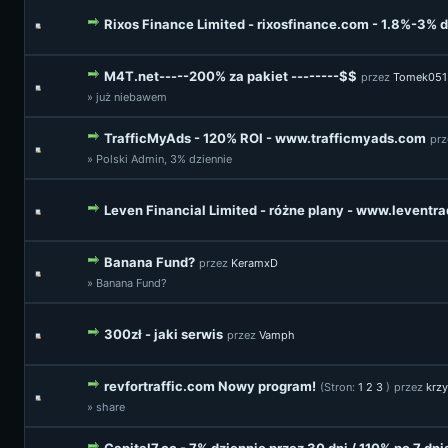
Rixos Finance Limited - rixosfinance.com - 1.8%-3% 
M4T.net-----200% za pakiet --------$$
przez
Tomek051
» już niebawem
TrafficMyAds - 120% ROI - www.trafficmyads.com
pr
» Polski Admin, 3% dziennie
Leven Financial Limited - różne plany - www.leventr
Banana Fund?
przez
KeramxD
» Banana Fund?
300zł - jaki serwis
przez
Vamph
revfortraffic.com Nowy program!
(Stron:
1
2
3
)
przez
krzy
» share