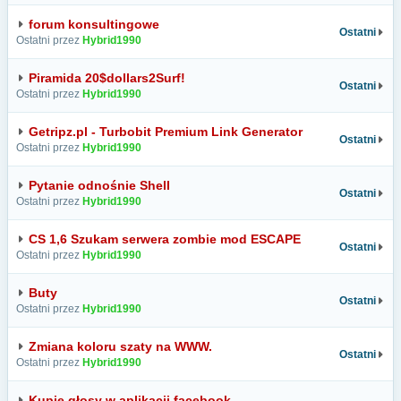
forum konsultingowe
Ostatni
Ostatni przez
Hybrid1990
Piramida 20$dollars2Surf!
Ostatni
Ostatni przez
Hybrid1990
Getripz.pl - Turbobit Premium Link Generator
Ostatni
Ostatni przez
Hybrid1990
Pytanie odnośnie Shell
Ostatni
Ostatni przez
Hybrid1990
CS 1,6 Szukam serwera zombie mod ESCAPE
Ostatni
Ostatni przez
Hybrid1990
Buty
Ostatni
Ostatni przez
Hybrid1990
Zmiana koloru szaty na WWW.
Ostatni
Ostatni przez
Hybrid1990
Kupię głosy w aplikacji facebook