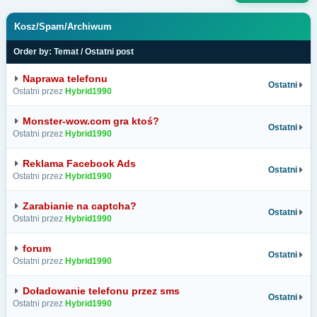
Kosz/Spam/Archiwum
Order by:
Temat
/
Ostatni post
Naprawa telefonu
Ostatni
Ostatni przez
Hybrid1990
Monster-wow.com gra ktoś?
Ostatni
Ostatni przez
Hybrid1990
Reklama Facebook Ads
Ostatni
Ostatni przez
Hybrid1990
Zarabianie na captcha?
Ostatni
Ostatni przez
Hybrid1990
forum
Ostatni
Ostatni przez
Hybrid1990
Doładowanie telefonu przez sms
Ostatni
Ostatni przez
Hybrid1990