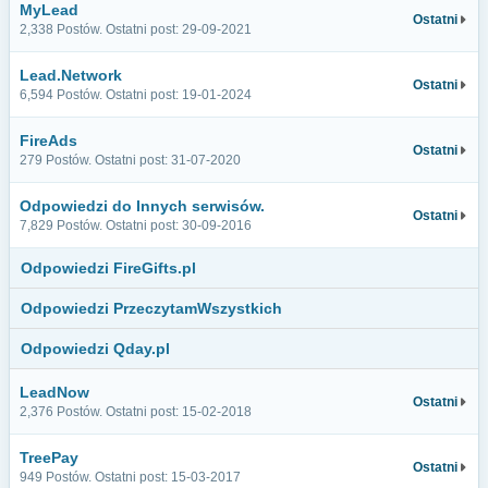
MyLead
Ostatni
2,338 Postów. Ostatni post: 29-09-2021
Lead.Network
Ostatni
6,594 Postów. Ostatni post: 19-01-2024
FireAds
Ostatni
279 Postów. Ostatni post: 31-07-2020
Odpowiedzi do Innych serwisów.
Ostatni
7,829 Postów. Ostatni post: 30-09-2016
Odpowiedzi FireGifts.pl
Odpowiedzi PrzeczytamWszystkich
Odpowiedzi Qday.pl
LeadNow
Ostatni
2,376 Postów. Ostatni post: 15-02-2018
TreePay
Ostatni
949 Postów. Ostatni post: 15-03-2017