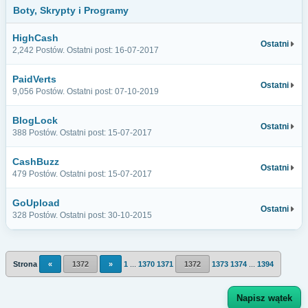
Boty, Skrypty i Programy
HighCash
Ostatni
2,242 Postów. Ostatni post: 16-07-2017
PaidVerts
Ostatni
9,056 Postów. Ostatni post: 07-10-2019
BlogLock
Ostatni
388 Postów. Ostatni post: 15-07-2017
CashBuzz
Ostatni
479 Postów. Ostatni post: 15-07-2017
GoUpload
Ostatni
328 Postów. Ostatni post: 30-10-2015
Strona
«
1372
»
1
...
1370
1371
1372
1373
1374
...
1394
Napisz wątek