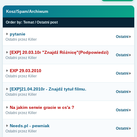
Kosz/Spam/Archiwum
Order by:
Temat
/
Ostatni post
pytanie
Ostatni
Ostatni przez Killer
[EXP] 20.03.10r "Znajdź Różnicę"(Podpowiedzi)
Ostatni
Ostatni przez Killer
EXP 29.03.2010
Ostatni
Ostatni przez Killer
[EXP]21.04.2010r - Znajdź tytuł filmu.
Ostatni
Ostatni przez Killer
Na jakim serwie gracie w cs'a ?
Ostatni
Ostatni przez Killer
Needs.pl - pewniak
Ostatni
Ostatni przez Killer