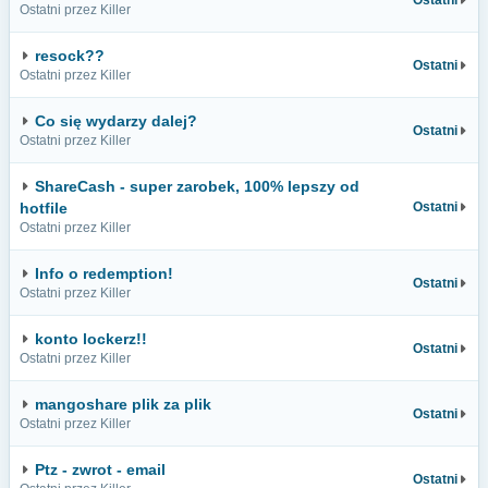
Ostatni
Ostatni przez Killer
resock??
Ostatni
Ostatni przez Killer
Co się wydarzy dalej?
Ostatni
Ostatni przez Killer
ShareCash - super zarobek, 100% lepszy od
hotfile
Ostatni
Ostatni przez Killer
Info o redemption!
Ostatni
Ostatni przez Killer
konto lockerz!!
Ostatni
Ostatni przez Killer
mangoshare plik za plik
Ostatni
Ostatni przez Killer
Ptz - zwrot - email
Ostatni