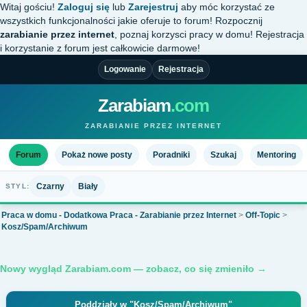
Witaj gościu!
Zaloguj się
lub
Zarejestruj
aby móc korzystać ze
wszystkich funkcjonalności jakie oferuje to forum! Rozpocznij
zarabianie przez internet
, poznaj korzysci pracy w domu! Rejestracja
i korzystanie z forum jest całkowicie darmowe!
Logowanie
Rejestracja
Zarabiam
.com
ZARABIANIE PRZEZ INTERNET
Forum
Pokaż nowe posty
Poradniki
Szukaj
Mentoring
Czarny
Biały
STYL:
Praca w domu - Dodatkowa Praca - Zarabianie przez Internet
>
Off-Topic
>
Kosz/Spam/Archiwum
Nowy wygląd Zarabiam.com — zobacz, co się zmieniło →
Poddziały w "Kosz/Spam/Archiwum"