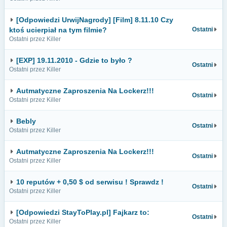
[Odpowiedzi UrwijNagrody] [Film] 8.11.10 Czy
ktoś ucierpiał na tym filmie?
Ostatni
Ostatni przez Killer
[EXP] 19.11.2010 - Gdzie to było ?
Ostatni
Ostatni przez Killer
Autmatyczne Zaproszenia Na Lockerz!!!
Ostatni
Ostatni przez Killer
Bebly
Ostatni
Ostatni przez Killer
Autmatyczne Zaproszenia Na Lockerz!!!
Ostatni
Ostatni przez Killer
10 reputów + 0,50 $ od serwisu ! Sprawdz !
Ostatni
Ostatni przez Killer
[Odpowiedzi StayToPlay.pl] Fajkarz to:
Ostatni
Ostatni przez Killer