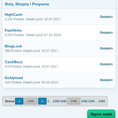
Boty, Skrypty i Programy
HighCash
Ostatni
2,242 Postów. Ostatni post: 16-07-2017
PaidVerts
Ostatni
9,056 Postów. Ostatni post: 07-10-2019
BlogLock
Ostatni
388 Postów. Ostatni post: 15-07-2017
CashBuzz
Ostatni
479 Postów. Ostatni post: 15-07-2017
GoUpload
Ostatni
328 Postów. Ostatni post: 30-10-2015
Strona
«
1341
»
1
...
1339
1340
1341
1342
1343
...
1394
Napisz wątek