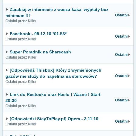
Zarabiaj w internecie z wasza-kasa, wypłaty bez
minimum !!!
Ostatni
Ostatni przez Killer
Facebook - 05.12.10 *01.53*
Ostatni
Ostatni przez Killer
Super Poradnik na Sharecash
Ostatni
Ostatni przez Killer
[Odpowiedź Thisbox] Który z wymienionych
gazów nie służy do napełniania sterowców?
Ostatni
Ostatni przez Killer
Link do Restocku oraz Hasło ! Ważne ! Start
20:30
Ostatni
Ostatni przez Killer
[Odpowiedzi StayToPlay.pl] Opera - 3.11.10
Ostatni
Ostatni przez Killer