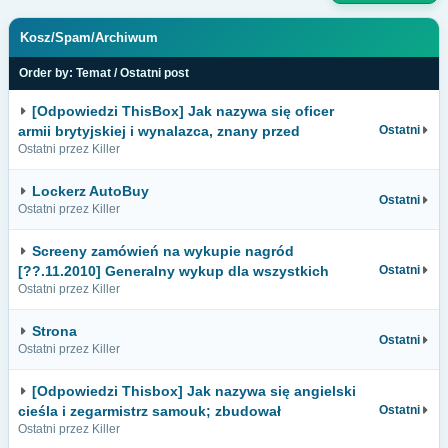
Kosz/Spam/Archiwum
Order by:
Temat
/
Ostatni post
[Odpowiedzi ThisBox] Jak nazywa się oficer
armii brytyjskiej i wynalazca, znany przed
Ostatni
Ostatni przez Killer
Lockerz AutoBuy
Ostatni
Ostatni przez Killer
Screeny zamówień na wykupie nagród
[??.11.2010] Generalny wykup dla wszystkich
Ostatni
Ostatni przez Killer
Strona
Ostatni
Ostatni przez Killer
[Odpowiedzi Thisbox] Jak nazywa się angielski
cieśla i zegarmistrz samouk; zbudował
Ostatni
Ostatni przez Killer