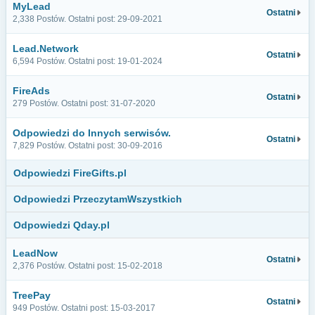
MyLead
Ostatni
2,338 Postów. Ostatni post: 29-09-2021
Lead.Network
Ostatni
6,594 Postów. Ostatni post: 19-01-2024
FireAds
Ostatni
279 Postów. Ostatni post: 31-07-2020
Odpowiedzi do Innych serwisów.
Ostatni
7,829 Postów. Ostatni post: 30-09-2016
Odpowiedzi FireGifts.pl
Odpowiedzi PrzeczytamWszystkich
Odpowiedzi Qday.pl
LeadNow
Ostatni
2,376 Postów. Ostatni post: 15-02-2018
TreePay
Ostatni
949 Postów. Ostatni post: 15-03-2017