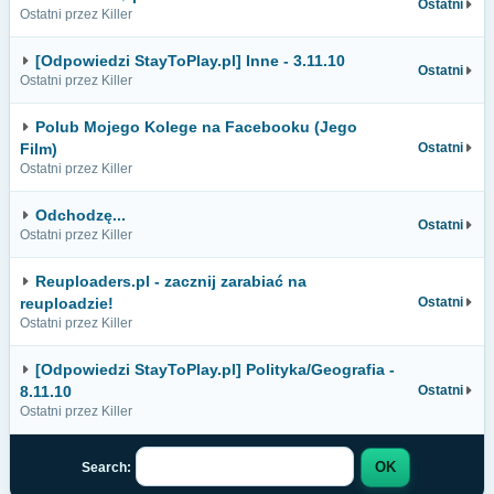
Ostatni
Ostatni przez Killer
[Odpowiedzi StayToPlay.pl] Inne - 3.11.10
Ostatni
Ostatni przez Killer
Polub Mojego Kolege na Facebooku (Jego
Film)
Ostatni
Ostatni przez Killer
Odchodzę...
Ostatni
Ostatni przez Killer
Reuploaders.pl - zacznij zarabiać na
reuploadzie!
Ostatni
Ostatni przez Killer
[Odpowiedzi StayToPlay.pl] Polityka/Geografia -
8.11.10
Ostatni
Ostatni przez Killer
Search: