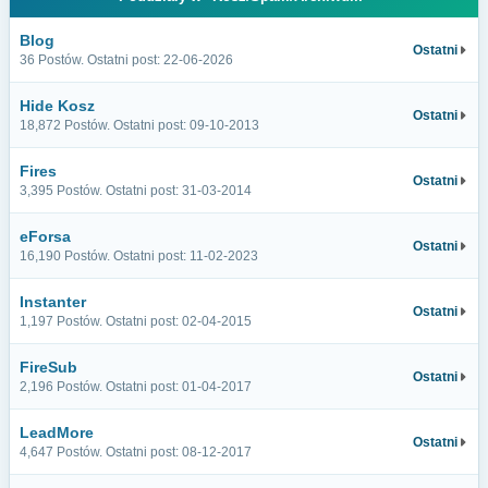
Blog
Ostatni
36 Postów. Ostatni post: 22-06-2026
Hide Kosz
Ostatni
18,872 Postów. Ostatni post: 09-10-2013
Fires
Ostatni
3,395 Postów. Ostatni post: 31-03-2014
eForsa
Ostatni
16,190 Postów. Ostatni post: 11-02-2023
Instanter
Ostatni
1,197 Postów. Ostatni post: 02-04-2015
FireSub
Ostatni
2,196 Postów. Ostatni post: 01-04-2017
LeadMore
Ostatni
4,647 Postów. Ostatni post: 08-12-2017