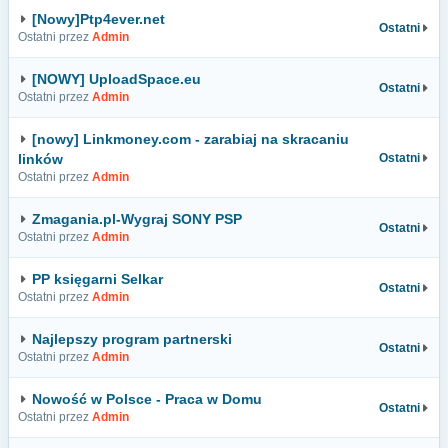
[Nowy]Ptp4ever.net
Ostatni
Ostatni przez
Admin
[NOWY] UploadSpace.eu
Ostatni
Ostatni przez
Admin
[nowy] Linkmoney.com - zarabiaj na skracaniu
linków
Ostatni
Ostatni przez
Admin
Zmagania.pl-Wygraj SONY PSP
Ostatni
Ostatni przez
Admin
PP księgarni Selkar
Ostatni
Ostatni przez
Admin
Najlepszy program partnerski
Ostatni
Ostatni przez
Admin
Nowość w Polsce - Praca w Domu
Ostatni
Ostatni przez
Admin