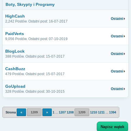
Boty, Skrypty i Programy
HighCash
Ostatni
2,242 Postów. Ostatni post: 16-07-2017
PaidVerts
Ostatni
9,056 Postów. Ostatni post: 07-10-2019
BlogLock
Ostatni
388 Postów. Ostatni post: 15-07-2017
CashBuzz
Ostatni
479 Postów. Ostatni post: 15-07-2017
GoUpload
Ostatni
328 Postów. Ostatni post: 30-10-2015
Strona
«
1209
»
1
...
1207
1208
1209
1210
1211
...
1394
Napisz wątek