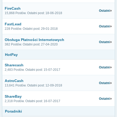
FireCash
Ostatni
15,868 Postów. Ostatni post: 18-06-2018
FastLead
Ostatni
228 Postów. Ostatni post: 29-01-2018
Obsługa Płatności Internetowych
Ostatni
382 Postów. Ostatni post: 27-04-2020
HotPay
Sharecash
Ostatni
2,483 Postów. Ostatni post: 15-07-2017
AstroCash
Ostatni
13,641 Postów. Ostatni post: 12-09-2018
ShareBay
Ostatni
2,318 Postów. Ostatni post: 16-07-2017
Poradniki