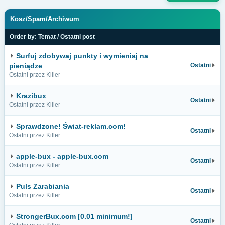
Kosz/Spam/Archiwum
Order by:
Temat
/
Ostatni post
Surfuj zdobywaj punkty i wymieniaj na
pieniądze
Ostatni
Ostatni przez Killer
Krazibux
Ostatni
Ostatni przez Killer
Sprawdzone! Świat-reklam.com!
Ostatni
Ostatni przez Killer
apple-bux - apple-bux.com
Ostatni
Ostatni przez Killer
Puls Zarabiania
Ostatni
Ostatni przez Killer
StrongerBux.com [0.01 minimum!]
Ostatni