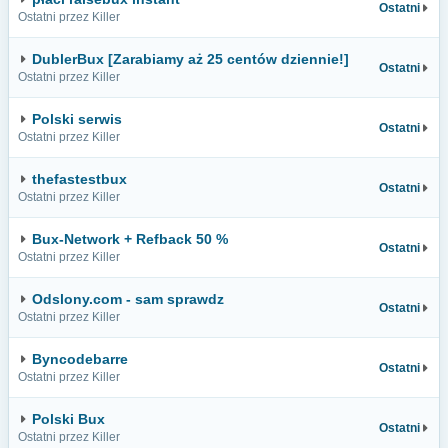
Ostatni
Ostatni przez Killer
DublerBux [Zarabiamy aż 25 centów dziennie!]
Ostatni
Ostatni przez Killer
Polski serwis
Ostatni
Ostatni przez Killer
thefastestbux
Ostatni
Ostatni przez Killer
Bux-Network + Refback 50 %
Ostatni
Ostatni przez Killer
Odslony.com - sam sprawdz
Ostatni
Ostatni przez Killer
Byncodebarre
Ostatni
Ostatni przez Killer
Polski Bux
Ostatni
Ostatni przez Killer